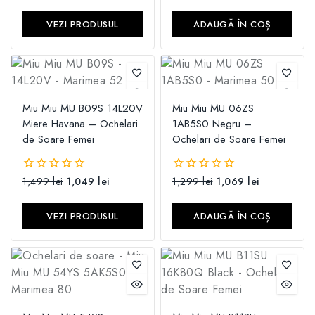
din
din
5
5
VEZI PRODUSUL
ADAUGĂ ÎN COȘ
Miu Miu MU B09S 14L20V
Miu Miu MU 06ZS
Miere Havana – Ochelari
1AB5S0 Negru –
de Soare Femei
Ochelari de Soare Femei
1,499
lei
1,049
lei
1,299
lei
1,069
lei
0
0
din
din
5
5
VEZI PRODUSUL
ADAUGĂ ÎN COȘ