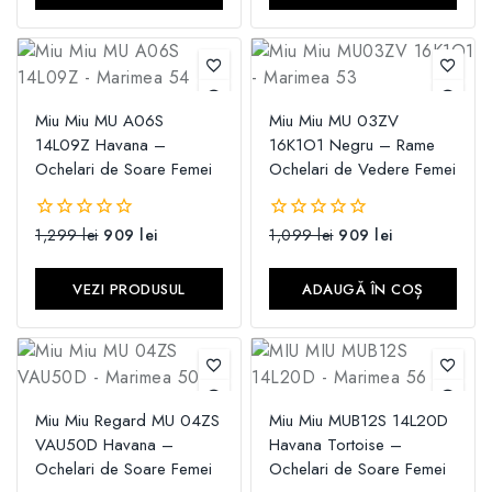
Miu Miu MU A06S
Miu Miu MU 03ZV
14L09Z Havana –
16K1O1 Negru – Rame
Ochelari de Soare Femei
Ochelari de Vedere Femei
1,299
lei
909
lei
1,099
lei
909
lei
0
0
din
din
5
5
VEZI PRODUSUL
ADAUGĂ ÎN COȘ
Miu Miu Regard MU 04ZS
Miu Miu MUB12S 14L20D
VAU50D Havana –
Havana Tortoise –
Ochelari de Soare Femei
Ochelari de Soare Femei