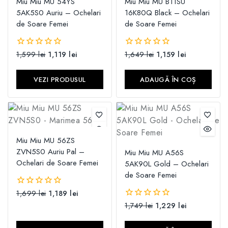
Miu Miu MU 54YS
Miu Miu MU B11SU
5AK5S0 Auriu – Ochelari
16K80Q Black – Ochelari
de Soare Femei
de Soare Femei
1,599
lei
1,119
lei
1,649
lei
1,159
lei
0
0
din
din
5
5
VEZI PRODUSUL
ADAUGĂ ÎN COȘ
Miu Miu MU 56ZS
ZVN5S0 Auriu Pal –
Miu Miu MU A56S
Ochelari de Soare Femei
5AK90L Gold – Ochelari
de Soare Femei
1,699
lei
1,189
lei
0
din
1,749
lei
1,229
lei
0
5
din
5