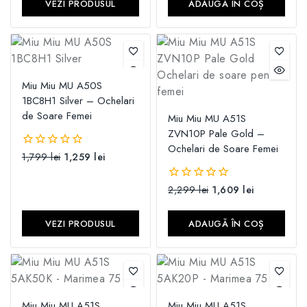
VEZI PRODUSUL
ADAUGĂ ÎN COȘ
Miu Miu MU A50S
1BC8H1 Silver – Ochelari
de Soare Femei
Miu Miu MU A51S
ZVN10P Pale Gold –
Ochelari de Soare Femei
1,799
lei
1,259
lei
0
din
5
2,299
lei
1,609
lei
0
din
5
VEZI PRODUSUL
ADAUGĂ ÎN COȘ
Miu Miu MU A51S
Miu Miu MU A51S