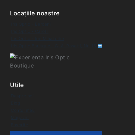
Locațiile noastre
Iris Optic - Berceni
Iris Optic - Carol I
Iris Optic - Ion Mihalache
Iris Optic Boutique - C. A. Rosetti, Nr. 15
Utile
Despre noi
Blog
Contul meu
Magazin
Favorite