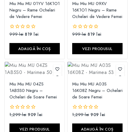
Miu Miu MU 01YV 16K1O1
Miu Miu MU 09XV
Negru – Rame Ochelari
16K1O1 Negru – Rame
de Vedere Femei
Ochelari de Vedere Femei
999
lei
819
lei
999
lei
819
lei
0
0
din
din
5
5
ADAUGĂ ÎN COȘ
VEZI PRODUSUL
Miu Miu MU 04ZS
Miu Miu MU A03S
1AB5S0 Negru –
16K08Z Negru – Ochelari
Ochelari de Soare Femei
de Soare Femei
1,299
lei
909
lei
1,299
lei
909
lei
0
0
din
din
5
5
VEZI PRODUSUL
ADAUGĂ ÎN COȘ