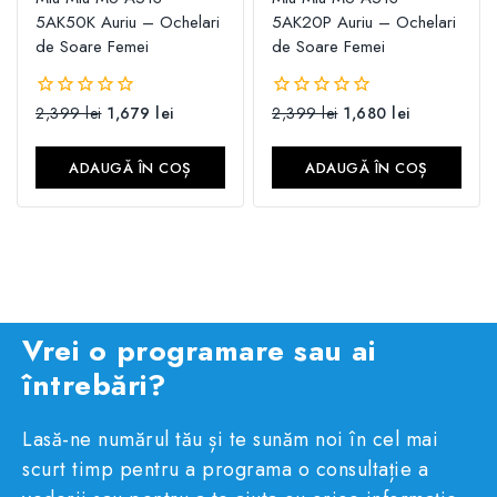
5AK50K Auriu – Ochelari
5AK20P Auriu – Ochelari
de Soare Femei
de Soare Femei
2,399
lei
1,679
lei
2,399
lei
1,680
lei
0
0
din
din
5
5
ADAUGĂ ÎN COȘ
ADAUGĂ ÎN COȘ
Vrei o programare sau ai
întrebări?
Lasă-ne numărul tău și te sunăm noi în cel mai
scurt timp pentru a programa o consultație a