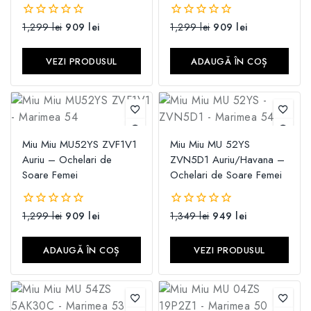
1,299
lei
909
lei
1,299
lei
909
lei
0
0
din
din
5
5
VEZI PRODUSUL
ADAUGĂ ÎN COȘ
Miu Miu MU52YS ZVF1V1
Miu Miu MU 52YS
Auriu – Ochelari de
ZVN5D1 Auriu/Havana –
Soare Femei
Ochelari de Soare Femei
1,299
lei
909
lei
1,349
lei
949
lei
0
0
din
din
5
5
ADAUGĂ ÎN COȘ
VEZI PRODUSUL