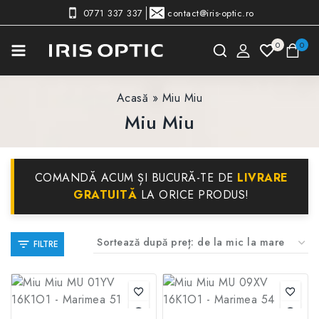
0771 337 337
contact@iris-optic.ro
0
0
Acasă
»
Miu Miu
Miu Miu
COMANDĂ ACUM ȘI BUCURĂ-TE DE
LIVRARE
GRATUITĂ
LA ORICE PRODUS!
FILTRE