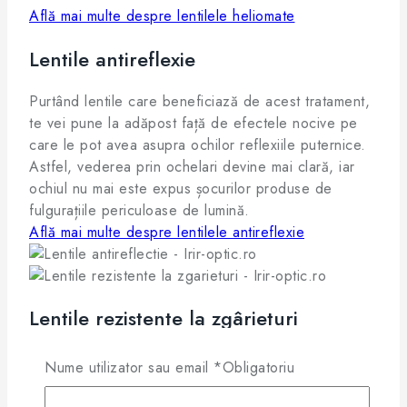
Află mai multe despre lentilele heliomate
Lentile antireflexie
Purtând lentile care beneficiază de acest tratament,
te vei pune la adăpost față de efectele nocive pe
care le pot avea asupra ochilor reflexiile puternice.
Astfel, vederea prin ochelari devine mai clară, iar
ochiul nu mai este expus șocurilor produse de
fulgurațiile periculoase de lumină.
Află mai multe despre lentilele antireflexie
Lentile rezistente la zgârieturi
Lentilele astfel tratate au o rezistență mult
Nume utilizator sau email
*
Obligatoriu
îmbunătățită în cazul diverselor tipuri de agresiuni
fizice, indiferent dacă e vorba despre un impact