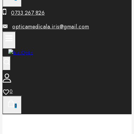
0733 267 826
opticamedicala.iris@gmail.com
0
0