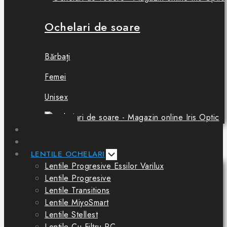
Ochelari de soare
Bărbați
Femei
Unisex
BOUTIQUE
CONSULTAȚII
LENTILE OCHELARI
Lentile Progresive Essilor Varilux
Lentile Progresive
Lentile Transitions
Lentile MiyoSmart
Lentile Stellest
Lentile Cu Filtru PC