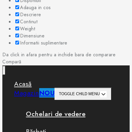
Disponibil
Adauga in cos
Descriere
Continut
Weight
Dimensiune
Informatii suplimentare
Da click in afara pentru a inchide bara de comparare
Compară
Acasă
Magazin
NOU
TOGGLE CHILD MENU
Ochelari de vedere
Bărbați