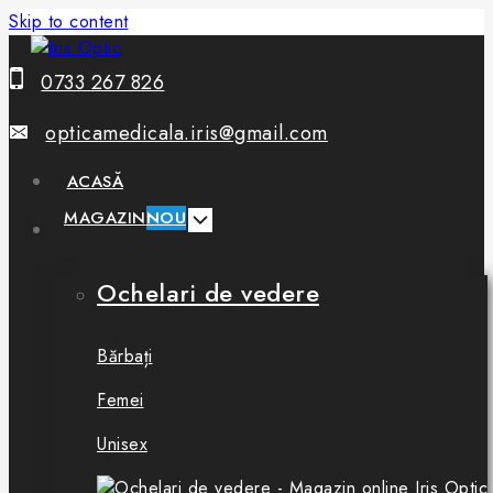
Skip to content
0733 267 826
opticamedicala.iris@gmail.com
ACASĂ
MAGAZIN
NOU
Ochelari de vedere
Bărbați
Femei
Unisex