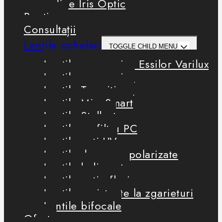
Boutique
Consultații
Lentile ochelari
TOGGLE CHILD MENU
Lentile progresive Essilor Varilux
Lentile progresive
Lentile Transitions
Lentile MiyoSmart
Lentile Stellest
Lentile cu filtru PC
Lentile anti-UV
Lentile de soare polarizate
Lentile heliomate
Lentile antireflexie
Lentile rezistente la zgarieturi
Lentile bifocale
Oferte