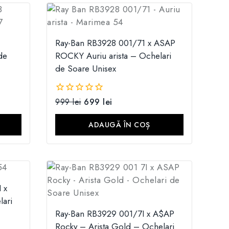
Ray-Ban RB3928 001/71 x ASAP
de
ROCKY Auriu arista – Ochelari
de Soare Unisex
999
lei
699
lei
0
din
5
ADAUGĂ ÎN COȘ
 x
ari
Ray-Ban RB3929 001/7I x A$AP
Rocky – Arista Gold – Ochelari