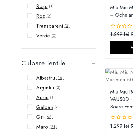
Roșu
(1)
Miu Miu 
– Ochelar
Roz
(2)
Transparent
(3)
1,299
lei
0
Verde
(3)
din
5
Culoare lentile
Albastru
(16)
Argintiu
(2)
Miu Miu 
Auriu
(1)
VAU50D Ha
Soare Fem
Galben
(6)
Gri
(68)
1,299
lei
0
Maro
(24)
din