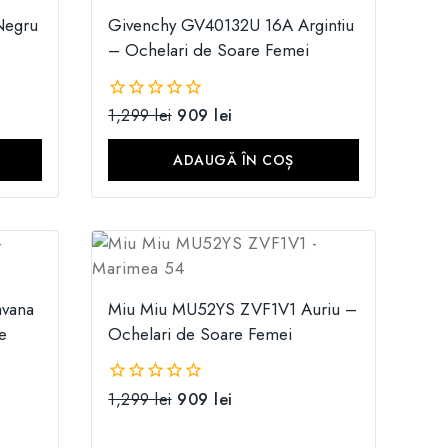
Negru
Givenchy GV40132U 16A Argintiu
– Ochelari de Soare Femei
1,299
lei
909
lei
0
din
5
ADAUGĂ ÎN COȘ
vana
Miu Miu MU52YS ZVF1V1 Auriu –
e
Ochelari de Soare Femei
1,299
lei
909
lei
0
din
5