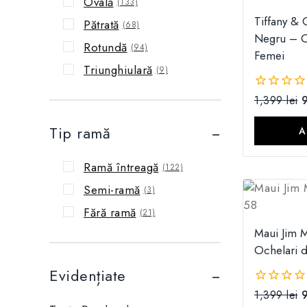
Ovală
(133)
Tiffany &
Pătrată
(68)
Negru – O
Rotundă
(94)
Femei
Triunghiulară
(9)
1,399
lei
0
din
5
Tip ramă
A
Ramă întreagă
(122)
Semi-ramă
(3)
Fără ramă
(21)
Maui Jim 
Ochelari 
Evidențiate
1,399
lei
0