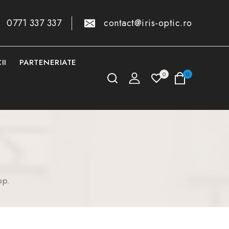
0771 337 337
contact@iris-optic.ro
II
PARTENERIATE
0
0
op.