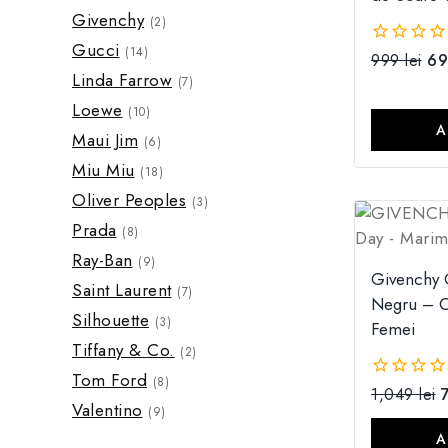
Givenchy
(2)
Gucci
(14)
999
lei
6
0
Linda Farrow
din
(7)
5
Loewe
(10)
A
Maui Jim
(6)
Miu Miu
(18)
Oliver Peoples
(3)
Prada
(8)
Ray-Ban
(9)
Givenchy 
Saint Laurent
(7)
Negru – O
Silhouette
(3)
Femei
Tiffany & Co.
(2)
Tom Ford
(8)
1,049
lei
0
Valentino
din
(9)
5
A