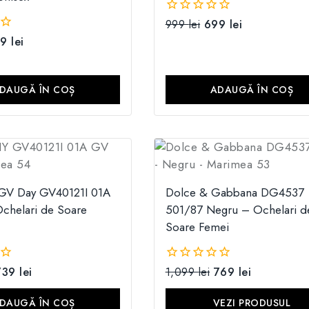
999
lei
699
lei
0
din
99
lei
5
DAUGĂ ÎN COȘ
ADAUGĂ ÎN COȘ
GV Day GV40121I 01A
Dolce & Gabbana DG4537
chelari de Soare
501/87 Negru – Ochelari d
Soare Femei
739
lei
1,099
lei
769
lei
0
din
5
DAUGĂ ÎN COȘ
VEZI PRODUSUL