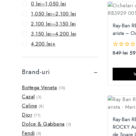
0
lei
–
1,050
lei
1,050
lei
–
2,100
lei
2,100
lei
–
3,150
lei
Ray-Ban R
arista – O
3,150
lei
–
4,200
lei
4,200
lei
+
849
lei
5
0
din
5
Brand-uri
Bottega Veneta
(10)
Cazal
(3)
Celine
(8)
Dior
(11)
Ray-Ban 
Dolce & Gabbana
(3)
ROCKY Aur
Fendi
de Soare 
(5)