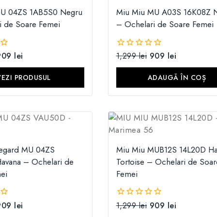
MU 04ZS 1AB5S0 Negru
Miu Miu MU A03S 16K08Z 
i de Soare Femei
– Ochelari de Soare Femei
909
lei
1,299
lei
909
lei
0
din
5
VEZI PRODUSUL
ADAUGĂ ÎN COȘ
Regard MU 04ZS
Miu Miu MUB12S 14L20D Ha
vana – Ochelari de
Tortoise – Ochelari de Soar
ei
Femei
909
lei
1,299
lei
909
lei
0
din