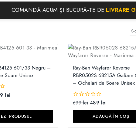
COMANDĂ ACUM ȘI BUCURĂ-TE DE
LIVRARE 
B4125 601/33 Negru –
Ray-Ban Wayfarer Reverse
de Soare Unisex
RBR0502S 68215A Galben 
– Ochelari de Soare Unisex
59
lei
699
lei
489
lei
0
din
5
VEZI PRODUSUL
ADAUGĂ ÎN COȘ