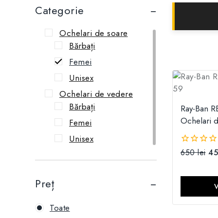
Categorie
Ochelari de soare
Bărbați
Femei
Unisex
Ochelari de vedere
Bărbați
Ray-Ban R
Ochelari 
Femei
Unisex
650
lei
4
0
din
5
Preț
Toate