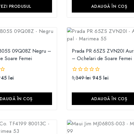
5
VEZI PRODUSUL
ADAUGĂ ÎN COȘ
 B05S 09Q08Z Negru –
Prada PR 65ZS ZVN20I Auri
de Soare Femei
– Ochelari de Soare Femei
945
lei
1,349
lei
945
lei
0
din
5
DAUGĂ ÎN COȘ
ADAUGĂ ÎN COȘ