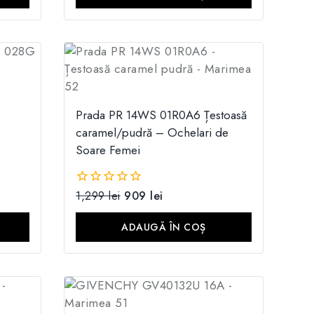
Prada PR 14WS 01R0A6 Țestoasă
caramel/pudră – Ochelari de
Soare Femei
1,299
lei
909
lei
0
din
5
ADAUGĂ ÎN COȘ