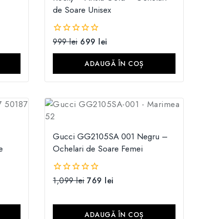
de Soare Unisex
999
lei
699
lei
0
din
5
ADAUGĂ ÎN COȘ
Gucci GG2105SA 001 Negru –
e
Ochelari de Soare Femei
1,099
lei
769
lei
0
din
5
ADAUGĂ ÎN COȘ