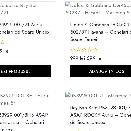
B3929 001/71 Auriu
Dolce & Gabbana DG4503
chelari de Soare Unisex
502/87 Havana – Ochelari 
Soare Femei
99
lei
999
lei
699
lei
0
din
5
VEZI PRODUSUL
ADAUGĂ ÎN COȘ
Ray-Ban Balo RB3928 001/7I
RB3929 001/8H x A$AP
A$AP ROCKY Auriu – Ochel
iu arista – Ochelari
de Soare Unisex
Unisex