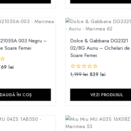
2105SA 003 Negru –
Dolce & Gabbana DG2321
de Soare Femei
02/8G Auriu – Ochelari de
Soare Femei
769
lei
1,199
lei
839
lei
0
din
5
DAUGĂ ÎN COȘ
VEZI PRODUSUL