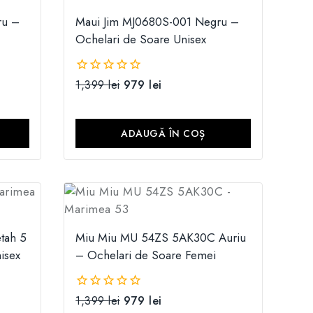
ru –
Maui Jim MJ0680S-001 Negru –
Ochelari de Soare Unisex
1,399
lei
979
lei
0
din
5
ADAUGĂ ÎN COȘ
tah 5
Miu Miu MU 54ZS 5AK30C Auriu
isex
– Ochelari de Soare Femei
1,399
lei
979
lei
0