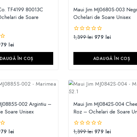
 Co. TF4199 80013C
Maui Jim MJ0680S-003 Neg
chelari de Soare
Ochelari de Soare Unisex
1,399
lei
979
lei
0
din
979
lei
5
DAUGĂ ÎN COȘ
ADAUGĂ ÎN COȘ
MJ0885S-002 Argintiu –
Maui Jim MJ0842S-004 Chee
de Soare Unisex
Roz – Ochelari de Soare Un
979
lei
1,399
lei
979
lei
0