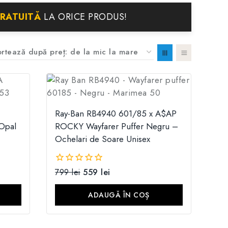
GRATUITĂ
LA ORICE PRODUS!
Ray-Ban RB4940 601/85 x A$AP
Opal
ROCKY Wayfarer Puffer Negru –
Ochelari de Soare Unisex
799
lei
559
lei
0
din
5
ADAUGĂ ÎN COȘ