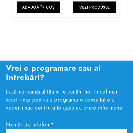
5
5
ADAUGĂ ÎN COȘ
VEZI PRODUSUL
Vrei o programare sau ai
întrebări?
Lasă-ne numărul tău și te sunăm noi în cel mai
scurt timp pentru a programa o consultație a
vederii sau pentru a te ajuta cu orice informație.
Număr de telefon *