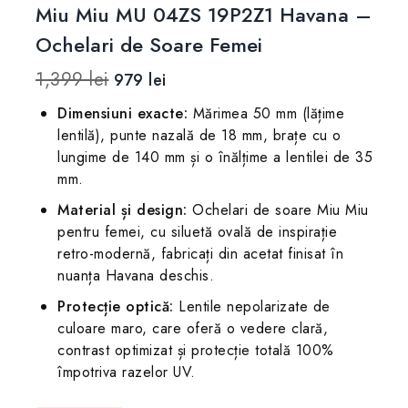
Miu Miu MU 04ZS 19P2Z1 Havana –
Ochelari de Soare Femei
1,399
lei
979
lei
Dimensiuni exacte:
Mărimea 50 mm (lățime
lentilă), punte nazală de 18 mm, brațe cu o
lungime de 140 mm și o înălțime a lentilei de 35
mm.
Material și design:
Ochelari de soare Miu Miu
pentru femei, cu siluetă ovală de inspirație
retro-modernă, fabricați din acetat finisat în
nuanța Havana deschis.
Protecție optică:
Lentile nepolarizate de
culoare maro, care oferă o vedere clară,
contrast optimizat și protecție totală 100%
împotriva razelor UV.