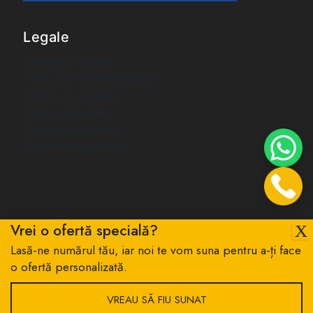
Legale
Termeni si Conditii
Politica de confidentialitate
Politica de cookies
Politica de livrare
Politica de returnare
Regulament giveaway
Vrei o ofertă specială?
Lasă-ne numărul tău, iar noi te vom suna pentru a-ți face
© 2026 Iris Optic - All Rights Reserved
o ofertă personalizată.
VREAU SĂ FIU SUNAT