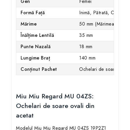
Gen
Femei
Formă Față
Inimă, Pătrată, Ovală, 
Mărime
50 mm (Mărimea M)
Înălțime Lentilă
35 mm
Punte Nazală
18 mm
Lungime Braț
140 mm
Conținut Pachet
Ochelari de soare, toc o
Miu Miu Regard MU 04ZS:
Ochelari de soare ovali din
acetat
Modelul Miu Miu Regard MU 04ZS 19P2Z1