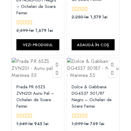
BV1438S-001 Negru
– Ochelari de Soare
Femei
0
2,250
lei
1,579
lei
din
5
0
2,399
lei
1,679
lei
din
5
VEZI PRODUSUL
ADAUGĂ ÎN COȘ
Prada PR 65ZS
Dolce & Gabbana
ZVN20I Auriu Pal –
DG4537 501/87
Ochelari de Soare
Negru – Ochelari de
Femei
Soare Femei
0
1,349
lei
945
lei
0
1,099
lei
769
lei
din
din