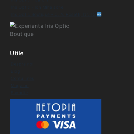
Iris Optic - Ion Mihalache
Iris Optic Boutique - C. A. Rosetti, Nr. 15
Utile
Despre noi
Blog
Contul meu
Magazin
Favorite