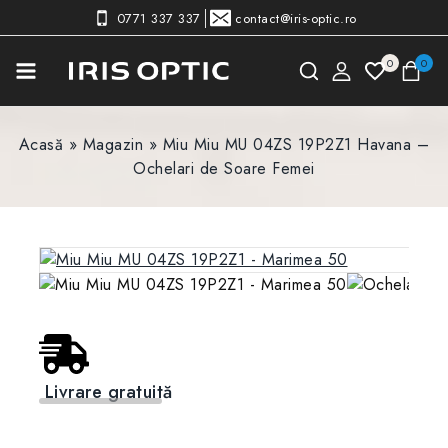
0771 337 337
contact@iris-optic.ro
0
0
Acasă
»
Magazin
»
Miu Miu MU 04ZS 19P2Z1 Havana –
Ochelari de Soare Femei
Livrare gratuită
Preț