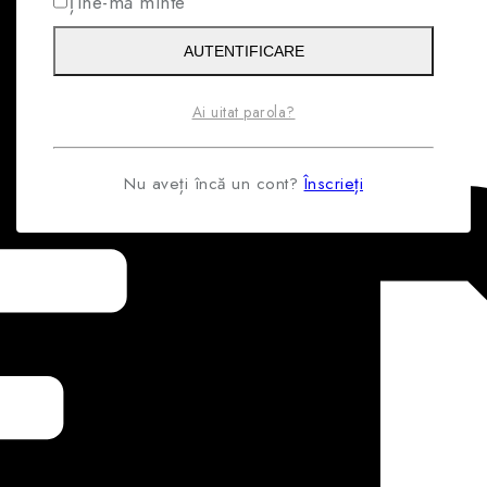
Ține-mă minte
AUTENTIFICARE
Ai uitat parola?
Nu aveți încă un cont?
Înscrieți