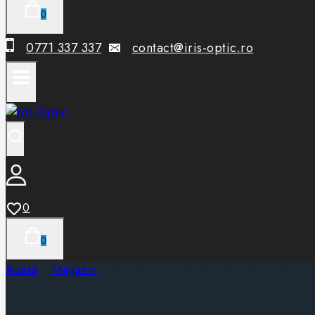
0
0771 337 337
contact@iris-optic.ro
0
0
Acasă
»
Magazin
»
Miu Miu MU A51S 5AK50K Auriu – O