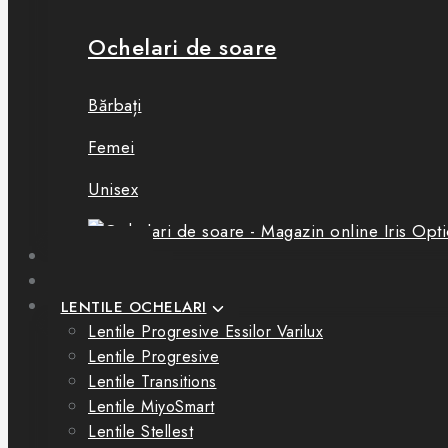
Ochelari de soare
Bărbați
Femei
Unisex
BOUTIQUE
CONSULTAȚII
LENTILE OCHELARI
Lentile Progresive Essilor Varilux
Lentile Progresive
Lentile Transitions
Lentile MiyoSmart
Lentile Stellest