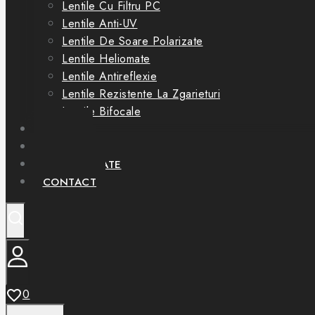
Lentile Cu Filtru PC
Lentile Anti-UV
Lentile De Soare Polarizate
Lentile Heliomate
Lentile Antireflexie
Lentile Rezistente La Zgarieturi
Lentile Bifocale
OFERTE
SERVICII
PARTENERIATE
CONTACT
0