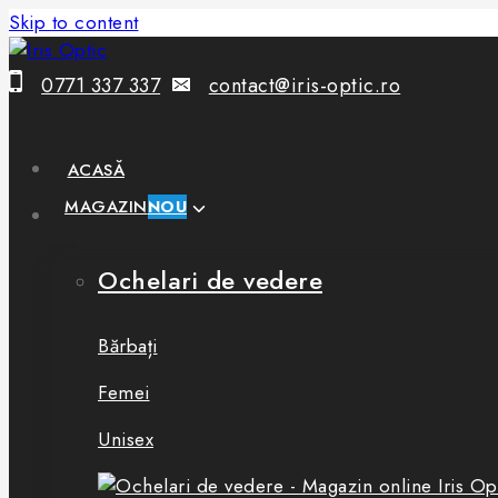
Skip to content
0771 337 337
contact@iris-optic.ro
ACASĂ
MAGAZIN
NOU
Ochelari de vedere
Bărbați
Femei
Unisex