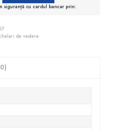
în siguranță cu cardul bancar prin:
57
helari de vedere
(0)