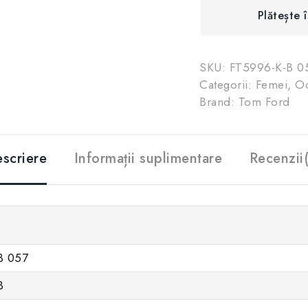
Plătește 
SKU:
FT5996-K-B 0
Categorii:
Femei
,
Oc
Brand:
Tom Ford
scriere
Informații suplimentare
Recenzii
B 057
B