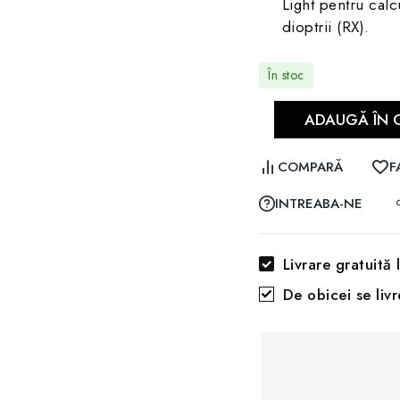
Light pentru calcu
dioptrii (RX).
În stoc
ADAUGĂ ÎN 
COMPARĂ
F
INTREABA-NE
Livrare gratuită
De obicei se liv