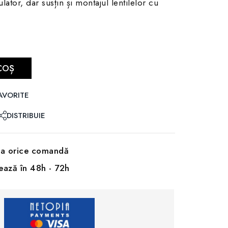
lator, dar susțin și montajul lentilelor cu
COȘ
AVORITE
DISTRIBUIE
 la orice comandă
rează în 48h - 72h