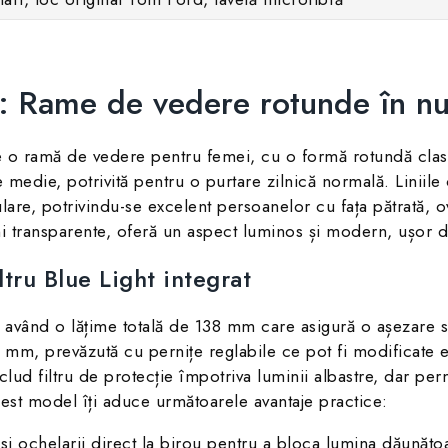
 Rame de vedere rotunde în nua
o ramă de vedere pentru femei, cu o formă rotundă clasi
 medie, potrivită pentru o purtare zilnică normală. Liniile
ulare, potrivindu-se excelent persoanelor cu fața pătrată, 
 transparente, oferă un aspect luminos și modern, ușor de
iltru Blue Light integrat
t, având o lățime totală de 138 mm care asigură o așezare s
1 mm, prevăzută cu pernițe reglabile ce pot fi modificate 
nclud filtru de protecție împotriva luminii albastre, dar per
est model îți aduce următoarele avantaje practice:
si ochelarii direct la birou pentru a bloca lumina dăunăto