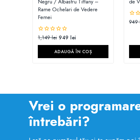
Negru / Albastru Tiffany –
de V
Rame Ochelari de Vedere
Femei
949
0
din
5
1,149
lei
949
lei
0
din
5
ADAUGĂ ÎN COȘ
Vrei o programare
întrebări?