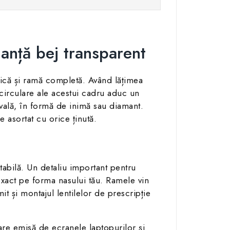
nță bej transparent
că și ramă completă. Având lățimea
 circulare ale acestui cadru aduc un
ovală, în formă de inimă sau diamant.
 asortat cu orice ținută.
tabilă. Un detaliu important pentru
exact pe forma nasului tău. Ramele vin
mit și montajul lentilelor de prescripție
are emisă de ecranele laptopurilor și