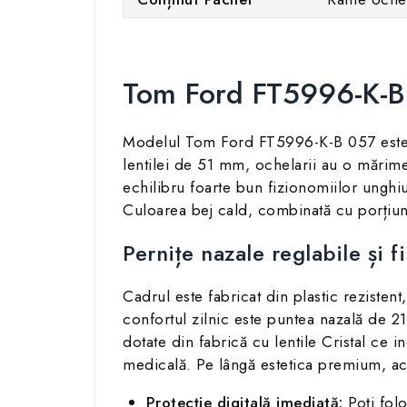
Tom Ford FT5996-K-B:
Modelul Tom Ford FT5996-K-B 057 este 
lentilei de 51 mm, ochelarii au o mărime
echilibru foarte bun fizionomiilor unghi
Culoarea bej cald, combinată cu porțiuni
Pernițe nazale reglabile și f
Cadrul este fabricat din plastic rezisten
confortul zilnic este puntea nazală de 2
dotate din fabrică cu lentile Cristal ce i
medicală. Pe lângă estetica premium, ac
Protecție digitală imediată:
Poți folo