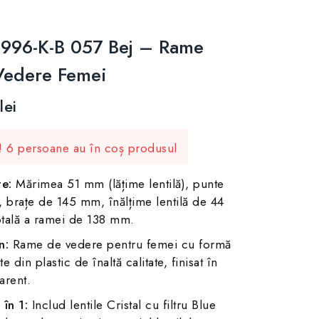
996-K-B 057 Bej – Rame
Vedere Femei
lei
ute în ultimele 24 ore
! 6 persoane au în coș produsul
e:
Mărimea 51 mm (lățime lentilă), punte
 brațe de 145 mm, înălțime lentilă de 44
otală a ramei de 138 mm.
n:
Rame de vedere pentru femei cu formă
e din plastic de înaltă calitate, finisat în
arent.
 în 1:
Includ lentile Cristal cu filtru Blue