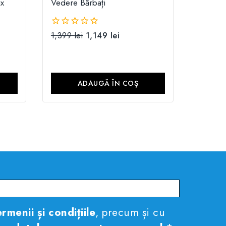
x
Vedere Bărbați
1,399
lei
1,149
lei
0
din
5
ADAUGĂ ÎN COȘ
rmenii și condițiile
, precum și cu