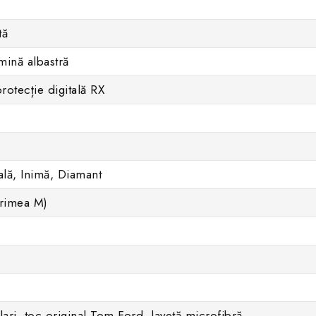
tă
umină albastră
protecție digitală RX
ală, Inimă, Diamant
rimea M)
ri, toc original Tom Ford, lavetă microfibră