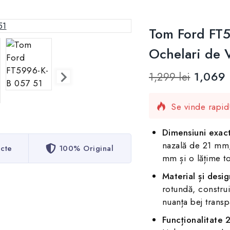
Tom Ford FT5
Ochelari de 
1,069
1,299
lei
2 produse vând
Se vinde rapid
Dimensiuni exact
nazală de 21 mm,
ecte
100% Original
mm și o lățime t
Material și desig
rotundă, construit
nuanța bej transp
Funcționalitate 2