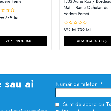
edere Femei
1333 Auriu Roz / Bordeau
Mat – Rame Ochelari de
Vedere Femei
lei
779
lei
899
lei
739
lei
0
din
5
VEZI PRODUSUL
ADAUGĂ ÎN COȘ
 sau ai
Număr de telefon *
Sunt de acord cu
Te