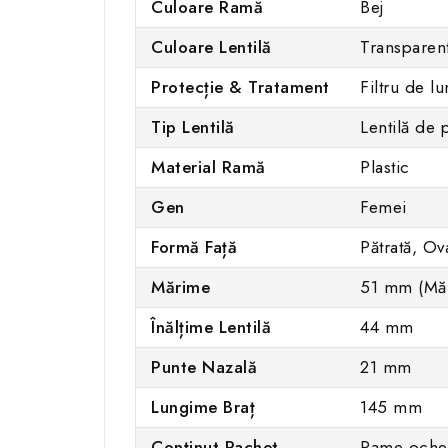
Culoare Ramă
Bej
Culoare Lentilă
Transparen
Protecție & Tratament
Filtru de l
Tip Lentilă
Lentilă de 
Material Ramă
Plastic
Gen
Femei
Formă Față
Pătrată, Ov
Mărime
51 mm (Mă
Înălțime Lentilă
44 mm
Punte Nazală
21 mm
Lungime Braț
145 mm
Conținut Pachet
Rame ochela