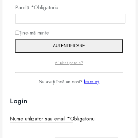
Parolă
*
Obligatoriu
Fii primul pentru a revizui
"Tiffany & Co. TF2266 8055
Ține-mă minte
Negru / Albastru Tiffany – Rame
Ochelari de Vedere Femei"
AUTENTIFICARE
Ai uitat parola?
Trebuie să fii
conectat
pentru a posta o recenzie.
×
Nu aveți încă un cont?
Înscrieți
Login
Nume utilizator sau email
*
Obligatoriu