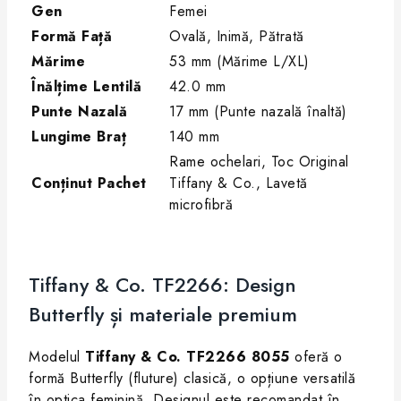
Gen
Femei
Formă Față
Ovală, Inimă, Pătrată
Mărime
53 mm (Mărime L/XL)
Înălțime Lentilă
42.0 mm
Punte Nazală
17 mm (Punte nazală înaltă)
Lungime Braț
140 mm
Rame ochelari, Toc Original
Conținut Pachet
Tiffany & Co., Lavetă
microfibră
Tiffany & Co. TF2266: Design
Butterfly și materiale premium
Modelul
Tiffany & Co. TF2266 8055
oferă o
formă Butterfly (fluture) clasică, o opțiune versatilă
în optica feminină. Designul este recomandat în