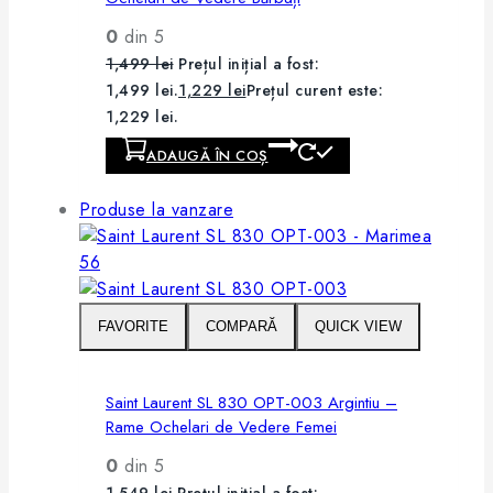
0
din 5
1,499
lei
Prețul inițial a fost:
1,499 lei.
1,229
lei
Prețul curent este:
1,229 lei.
ADAUGĂ ÎN COȘ
Produse la vanzare
FAVORITE
COMPARĂ
QUICK VIEW
Saint Laurent SL 830 OPT-003 Argintiu –
Rame Ochelari de Vedere Femei
0
din 5
1,549
lei
Prețul inițial a fost: