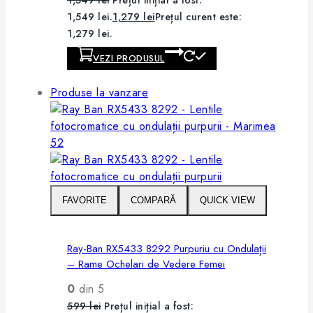
1,549 lei.
1,279
lei
Prețul curent este:
1,279 lei.
VEZI PRODUSUL
Produse la vanzare
FAVORITE
COMPARĂ
QUICK VIEW
Ray-Ban RX5433 8292 Purpuriu cu Ondulații
– Rame Ochelari de Vedere Femei
0
din 5
599
lei
Prețul inițial a fost: