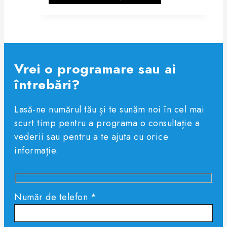
Vrei o programare sau ai
întrebări?
Lasă-ne numărul tău și te sunăm noi în cel mai
scurt timp pentru a programa o consultație a
vederii sau pentru a te ajuta cu orice
informație.
Număr de telefon *