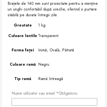
Brațele de 140 mm sunt proiectate pentru a menține
un unghi confortabil după ureche, oferind o purtare
stabilă pe durata întregii zile.
Greutate
1 kg
Culoare lentile
Transparent
Forma feței
Inimă, Ovală, Pătrată
Culoare ramă
Negru
Tip ramă
Ramă întreagă
Recenzii
Nume utilizator sau email
*
Obligatoriu
Nu există comentarii încă.