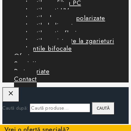
Lentile cu filtru PC
Lentile anti-UV
Lentile de soare polarizate
Lentile heliomate
Lentile antireflexie
Lentile rezistente la zgarieturi
Lentile bifocale
Oferte
Servicii
Parteneriate
Contact
Caută după:
CAUTĂ
Vrei o ofertă specială?