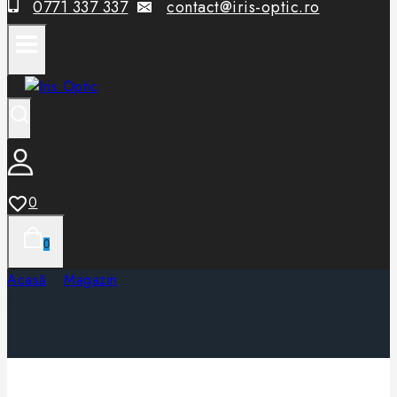
0771 337 337
contact@iris-optic.ro
0
0
Acasă
»
Magazin
»
Tiffany & Co. TF2266 8055 Negru /
Albastru Tiffany – Rame Ochelari de Vedere Femei