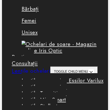
Bărbați
Femei
Unisex
Boutique
Consultații
Lentile ochelari
TOGGLE CHILD MENU
Lentile progresive Essilor Varilux
Lentile progresive
Lentile Transitions
Lentile MiyoSmart
Lentile Stellest