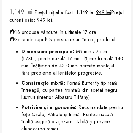
1,149
lei
Prețul inițial a fost: 1,149 lei.
949
lei
Prețul
curent este: 949 lei.
18 produse vândute în ultimele 17 ore
Se vinde rapid! 3 persoane au în coș produsul
Dimensiuni principale:
Mărime 53 mm
(L/XL), punte nazală 17 mm, lățime frontală 140
mm. Înălțimea de 42.0 mm permite montajul
fără probleme al lentilelor progresive.
Construcție mixtă:
Formă Butterfly tip ramă
întreagă, cu partea frontală din acetat negru
lustruit (interior Albastru Tiffany).
Potrivire și ergonomie:
Recomandate pentru
fețe Ovale, Pătrate și Inimă. Puntea nazală
înaltă asigură o așezare stabilă și previne
alunecarea ramei.