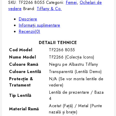
SKU:
TF2266 8055
Categorii:
Femei
,
Ochelari de
vedere
Brand:
Tiffany & Co.
Descriere
Informații suplimentare
Recenzii(0)
DETALII TEHNICE
Cod Model
TF2266 8055
Nume Model
TF2266 (Colecția Icons)
Culoare Ramă
Negru pe Albastru Tiffany
Culoare Lentilă
Transparentă (Lentilă Demo)
Protecție &
N/A (Se vor monta lentile de
Tratament
vedere)
Lentilă de prezentare / Baza
Tip Lentilă
4
Acetat (Față) / Metal (Punte
Material Ramă
nazală și brațe)