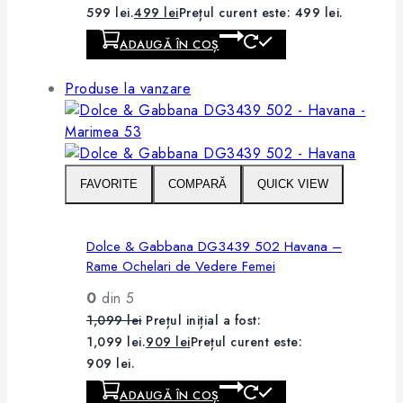
599 lei.
499
lei
Prețul curent este: 499 lei.
ADAUGĂ ÎN COȘ
Produse la vanzare
FAVORITE
COMPARĂ
QUICK VIEW
Dolce & Gabbana DG3439 502 Havana –
Rame Ochelari de Vedere Femei
0
din 5
1,099
lei
Prețul inițial a fost:
1,099 lei.
909
lei
Prețul curent este:
909 lei.
ADAUGĂ ÎN COȘ