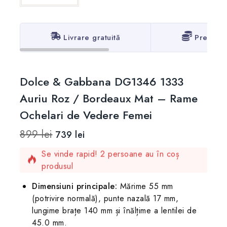
Livrare gratuită
Prețuri 
Dolce & Gabbana DG1346 1333
Auriu Roz / Bordeaux Mat – Rame
Ochelari de Vedere Femei
899
lei
739
lei
8 produse vândute în ultimele 17 ore
Se vinde rapid! 2 persoane au în coș
produsul
Dimensiuni principale:
Mărime 55 mm
(potrivire normală), punte nazală 17 mm,
lungime brațe 140 mm și înălțime a lentilei de
45.0 mm.