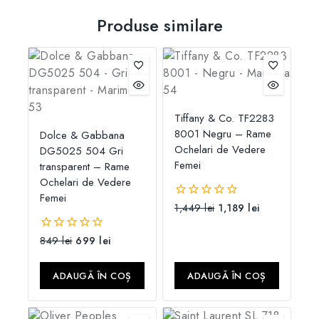
Produse similare
Tiffany & Co. TF2283
8001 Negru – Rame
Dolce & Gabbana
Ochelari de Vedere
DG5025 504 Gri
Femei
transparent – Rame
Ochelari de Vedere
Femei
1,449
lei
1,189
lei
0
din
5
849
lei
699
lei
0
din
5
ADAUGĂ ÎN COȘ
ADAUGĂ ÎN COȘ