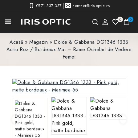
0771 337 337
contact@iris-optic.ro
0
0
Acasă
»
Magazin
»
Dolce & Gabbana DG1346 1333
Auriu Roz / Bordeaux Mat – Rame Ochelari de Vedere
Femei