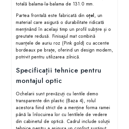
totală balama-la-balama de 131.0 mm.
Partea frontală este fabricată din
oțel
, un
material care asigură o durabilitate ridicată
menținând în același timp un profil subțire și o
greutate redusă. Finisajul mat combină
nuanțele de auriu roz (Pink gold) cu accente
bordeaux pe brațe, oferind un design modern,
potrivit pentru utilizarea zilnică.
Specificații tehnice pentru
montajul optic
Ochelarii sunt prevăzuți cu lentile demo
transparente din plastic (Baza 4), rolul
acestora fiind strict de a menține forma ramei
până la înlocuirea lor cu lentilele de vedere
din cabinetul de optică. Cadrul include soluții
tehnice pentru a asigura un confort susținut: