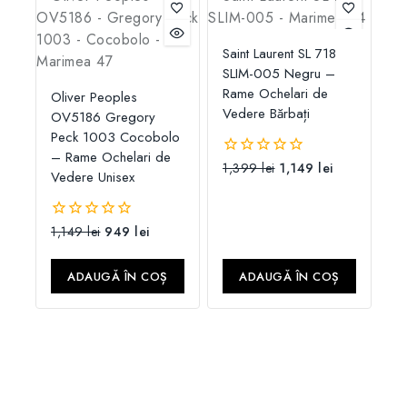
Saint Laurent SL 718
SLIM-005 Negru –
Rame Ochelari de
Oliver Peoples
Vedere Bărbați
OV5186 Gregory
Peck 1003 Cocobolo
– Rame Ochelari de
1,399
lei
1,149
lei
0
Vedere Unisex
din
5
1,149
lei
949
lei
0
din
5
ADAUGĂ ÎN COȘ
ADAUGĂ ÎN COȘ