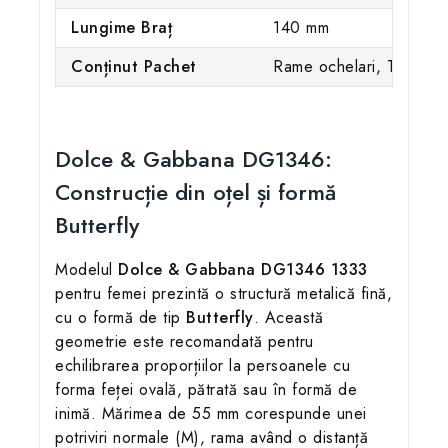
Lungime Braț
140 mm
Conținut Pachet
Rame ochelari, Toc Ori
Dolce & Gabbana DG1346:
Construcție din oțel și formă
Butterfly
Modelul
Dolce & Gabbana DG1346 1333
pentru femei prezintă o structură metalică fină,
cu o formă de tip
Butterfly
. Această
geometrie este recomandată pentru
echilibrarea proporțiilor la persoanele cu
forma feței ovală, pătrată sau în formă de
inimă. Mărimea de 55 mm corespunde unei
potriviri normale (M), rama având o distanță