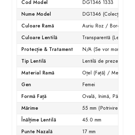
Cod Model
DG1346 1333
Nume Model
DG1346 (Colecția Activ
Culoare Ramă
Auriu Roz / Bordeaux M
Culoare Lentilă
Transparentă (Lentilă D
Protecție & Tratament
N/A (Se vor monta lentil
Tip Lentilă
Lentilă de prezentare /
Material Ramă
Oțel (Față) / Metal (Bra
Gen
Femei
Formă Față
Ovală, Inimă, Pătrată
Mărime
55 mm (Potrivire Norma
Înălțime Lentilă
45.0 mm
Punte Nazală
17 mm