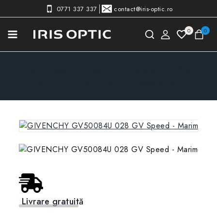
0771 337 337
contact@iris-optic.ro
0
0
Acasă
»
Magazin
»
Givenchy GV Speed GV50084U
028 Roz – Rame Ochelari de Vedere Femei
Livrare gratuită
Preț