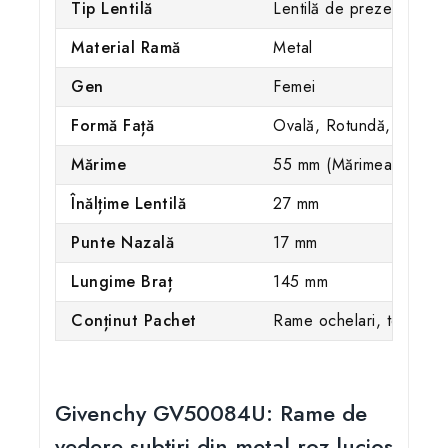
Tip Lentilă
Lentilă de prezentare R
Material Ramă
Metal
Gen
Femei
Formă Față
Ovală, Rotundă, Inimă, 
Mărime
55 mm (Mărimea M)
Înălțime Lentilă
27 mm
Punte Nazală
17 mm
Lungime Braț
145 mm
Conținut Pachet
Rame ochelari, toc origi
Givenchy GV50084U: Rame de
vedere subțiri din metal roz lucios