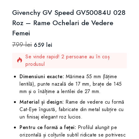
Givenchy GV Speed GV50084U 028
Roz – Rame Ochelari de Vedere
Femei
799
lei
659
lei
11 produse vândute în ultimele 12 ore
Se vinde rapid! 2 persoane au în coș
produsul
Dimensiuni exacte:
Mărimea 55 mm (lățime
lentilă), punte nazală de 17 mm, brațe de 145
mm și o înălțime a lentilei de 27 mm.
Material și design:
Rame de vedere cu formă
Cat-Eye îngustă, fabricate din metal subțire cu
un finisaj elegant roz lucios.
Pentru ce formă a feței:
Profilul alungit pe
orizontală și colțurile subtil ridicate se potrivesc