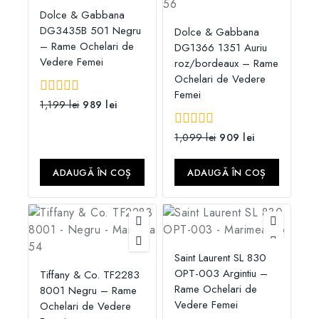
Dolce & Gabbana
DG3435B 501 Negru
Dolce & Gabbana
– Rame Ochelari de
DG1366 1351 Auriu
Vedere Femei
roz/bordeaux – Rame
Ochelari de Vedere
Femei
0
1,199
lei
989
lei
din
5
0
1,099
lei
909
lei
din
5
ADAUGĂ ÎN COȘ
ADAUGĂ ÎN COȘ
Saint Laurent SL 830
OPT-003 Argintiu –
Tiffany & Co. TF2283
Rame Ochelari de
8001 Negru – Rame
Vedere Femei
Ochelari de Vedere