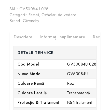
SKU:
GV50084U 028
Categorii:
Femei
,
Ochelari de vedere
Brand:
Givenchy
Descriere
Informații suplimentare
Recenzii
DETALII TEHNICE
Cod Model
GV50084U 028
Nume Model
GV50084U
Culoare Ramă
Roz
Culoare Lentilă
Transparentă
Protecție & Tratament
Fără tratament