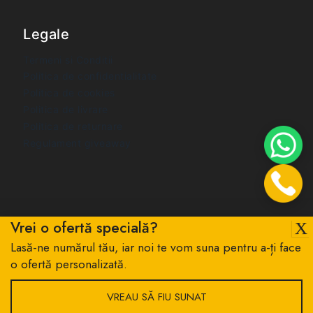
Legale
Termeni si Conditii
Politica de confidentialitate
Politica de cookies
Politica de livrare
Politica de returnare
Regulament giveaway
Vrei o ofertă specială?
Lasă-ne numărul tău, iar noi te vom suna pentru a-ți face
© 2026 Iris Optic - All Rights Reserved
o ofertă personalizată.
VREAU SĂ FIU SUNAT