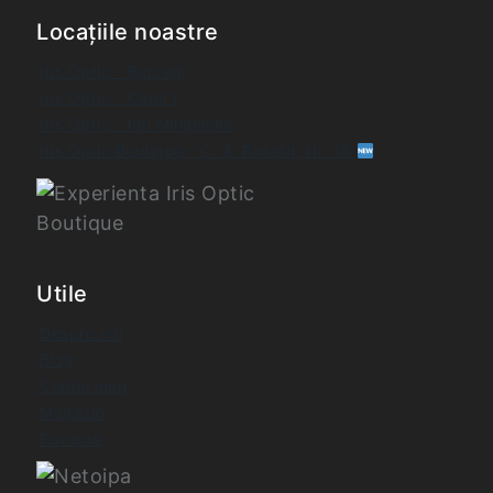
Locațiile noastre
Iris Optic - Berceni
Iris Optic - Carol I
Iris Optic - Ion Mihalache
Iris Optic Boutique - C. A. Rosetti, Nr. 15
Utile
Despre noi
Blog
Contul meu
Magazin
Favorite