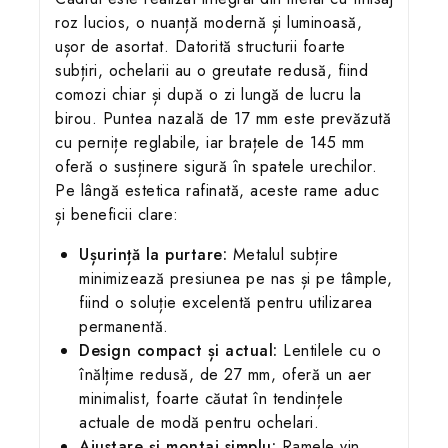
roz lucios, o nuanță modernă și luminoasă,
ușor de asortat. Datorită structurii foarte
subțiri, ochelarii au o greutate redusă, fiind
comozi chiar și după o zi lungă de lucru la
birou. Puntea nazală de 17 mm este prevăzută
cu pernițe reglabile, iar brațele de 145 mm
oferă o susținere sigură în spatele urechilor.
Pe lângă estetica rafinată, aceste rame aduc
și beneficii clare:
Ușurință la purtare:
Metalul subțire
minimizează presiunea pe nas și pe tâmple,
fiind o soluție excelentă pentru utilizarea
permanentă.
Design compact și actual:
Lentilele cu o
înălțime redusă, de 27 mm, oferă un aer
minimalist, foarte căutat în tendințele
actuale de modă pentru ochelari.
Ajustare și montaj simplu:
Ramele vin