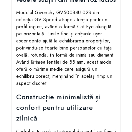
Modelul Givenchy GV50084U 028 din
colecția GV Speed atrage atenția printr-un
profil îngust, având o formă Cat-Eye alungită
pe orizontală. Liniile fine și colțurile ușor
ascendente ajută la echilibrarea proporțiilor,
potrivindu-se foarte bine persoanelor cu fața
ovală, rotundă, în formă de inimă sau diamant.
Având lățimea lentilei de 55 mm, acest model
oferă o mărime medie care asigură un
echilibru corect, menținând în același timp un
aspect discret.
Construcție minimalistă și
confort pentru utilizare
zilnică
Cadrul este realizat integral din metal cu finisaj