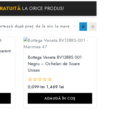
GRATUITĂ
LA ORICE PRODUS!
parent
Bottega Veneta BV1388S 001
Negru – Ochelari de Soare
Unisex
2,099
lei
1,469
lei
0
din
5
ADAUGĂ ÎN COȘ