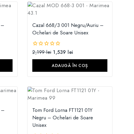
 –
Cazal 668/3 001 Negru/Auriu –
Ochelari de Soare Unisex
2,199
lei
1,539
lei
0
din
5
ADAUGĂ ÎN COȘ
 –
Tom Ford Lorna FT1121 01Y
Negru – Ochelari de Soare
Unisex