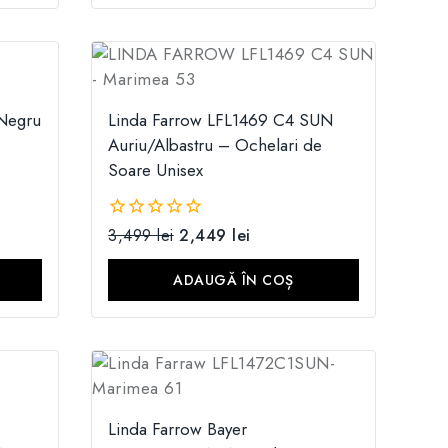
Negru
Linda Farrow LFL1469 C4 SUN
Auriu/Albastru – Ochelari de
Soare Unisex
3,499
lei
2,449
lei
0
din
5
ADAUGĂ ÎN COȘ
Linda Farrow Bayer