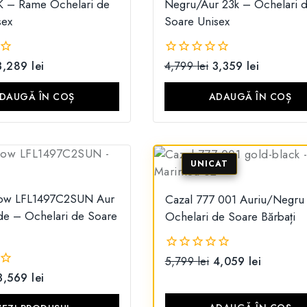
K – Rame Ochelari de
Negru/Aur 23k – Ochelari 
sex
Soare Unisex
3,289
lei
4,799
lei
3,359
lei
0
din
5
DAUGĂ ÎN COȘ
ADAUGĂ ÎN COȘ
row LFL1497C2SUN Aur
Cazal 777 001 Auriu/Negru
de – Ochelari de Soare
Ochelari de Soare Bărbați
5,799
lei
4,059
lei
0
din
3,569
lei
5