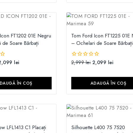
Icon FT1202 01E Negru
Tom Ford Icon FT1225 01E 
 de Soare Bărbați
– Ochelari de Soare Bărbați
2,099
lei
2,999
lei
2,099
lei
0
din
5
DAUGĂ ÎN COȘ
ADAUGĂ ÎN COȘ
ow LFL1413 C1 Placați
Silhouette L400 75 7520