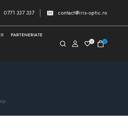
0771 337 337
contact@iris-optic.ro
II
PARTENERIATE
0
0
top.