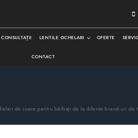
CONSULTAȚII
LENTILE OCHELARI
OFERTE
SERVIC
CONTACT
Acasă
»
Ochelari de soare
»
Bărbați
»
Pagina 2
Bărbați
elari de soare pentru bărbați de la diferite brand-uri de 