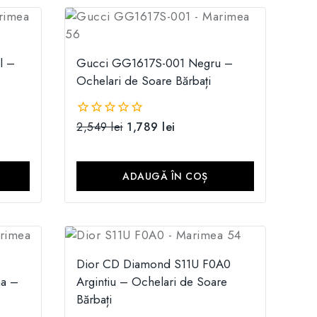
l –
Gucci GG1617S-001 Negru –
Ochelari de Soare Bărbați
2,549
lei
1,789
lei
0
din
5
ADAUGĂ ÎN COȘ
Dior CD Diamond S11U F0A0
a –
Argintiu – Ochelari de Soare
Bărbați