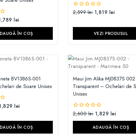
de Soare Unisex
2,599
lei
1,819
lei
0
din
1,789
lei
5
DAUGĂ ÎN COȘ
VEZI PRODUSUL
eneta BV1386S-001
Maui Jim Alika MJ0837S 002
chelari de Soare Unisex
Transparent – Ochelari de 
Unisex
1,829
lei
2,600
lei
1,829
lei
0
din
5
DAUGĂ ÎN COȘ
ADAUGĂ ÎN COȘ