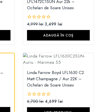
de
LFL1472C1SUN Aur 22k –
Ochelari de Soare Unisex
4,999
lei
3,499
lei
0
din
5
ADAUGĂ ÎN COȘ
Linda Farrow Boyd LFL1630 C2
 –
Matt Champagne / Aur 22K –
Ochelari de Soare Unisex
6,700
lei
4,699
lei
0
din
5