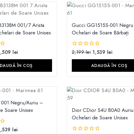
B3138M 001/7 Arista
Gucci GG1515S-001 Negru
helari de Soare Unisex
Ochelari de Soare Bărbați
1,509
lei
2,199
lei
1,539
lei
0
din
5
DAUGĂ ÎN COȘ
ADAUGĂ ÎN COȘ
 001 Negru/Auriu –
de Soare Unisex
Dior CDior S4U B0A0 Auriu
Ochelari de Soare Unisex
1,539
lei