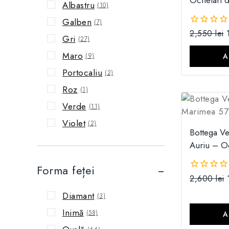
Ochelari 
Albastru
(10)
Galben
(7)
2,550
lei
0
Gri
(27)
din
5
Maro
A
(9)
Portocaliu
(2)
Roz
(1)
Verde
(11)
Violet
(2)
Bottega V
Auriu – O
Forma feței
2,600
lei
0
din
Diamant
(3)
5
Inimă
(58)
A