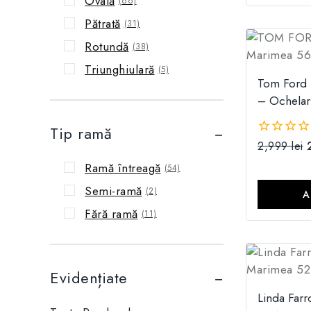
Ovală
(66)
Pătrată
(31)
Rotundă
(38)
Triunghiulară
(5)
Tom Ford 
– Ochelari
Tip ramă
2,999
lei
0
din
Ramă întreagă
(54)
5
Semi-ramă
(2)
A
Fără ramă
(11)
Evidențiate
Linda Farr