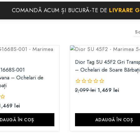
COMANDĂ ACUM ȘI BUCURĂ-TE DE
LIVRARE 
Dior Tag SU 45F2 Gri Trans
1668S-001
– Ochelari de Soare Bărbați
ana – Ochelari de
ați
2,099
lei
1,469
lei
0
din
5
1,469
lei
DAUGĂ ÎN COȘ
ADAUGĂ ÎN COȘ