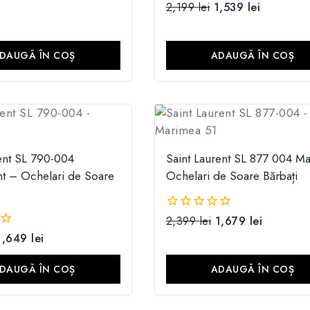
2,199
lei
1,539
lei
0
din
5
DAUGĂ ÎN COȘ
ADAUGĂ ÎN COȘ
ent SL 790-004
Saint Laurent SL 877 004 M
nt – Ochelari de Soare
Ochelari de Soare Bărbați
2,399
lei
1,679
lei
0
din
1,649
lei
5
DAUGĂ ÎN COȘ
ADAUGĂ ÎN COȘ