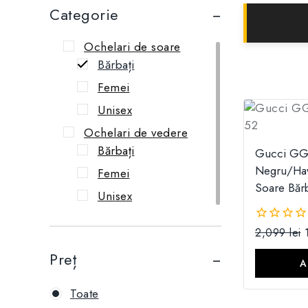
Categorie
Ochelari de soare
Bărbați
Femei
Unisex
Ochelari de vedere
Bărbați
Gucci GG
Negru/Hav
Femei
Soare Bărb
Unisex
2,099
lei
0
din
Preț
5
A
Toate