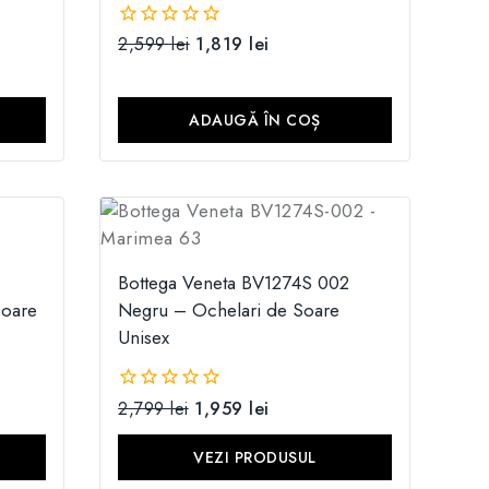
2,599
lei
1,819
lei
0
din
5
ADAUGĂ ÎN COȘ
Bottega Veneta BV1274S 002
Soare
Negru – Ochelari de Soare
Unisex
2,799
lei
1,959
lei
0
din
5
VEZI PRODUSUL