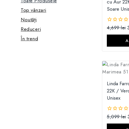
Toate Produsele
cu Aur 22
Soare Uni
Top vânzari
Noutăți
4,699
lei
0
Reduceri
din
În trend
5
A
Linda Far
22K / Ver
Unisex
5,099
lei
0
din
5