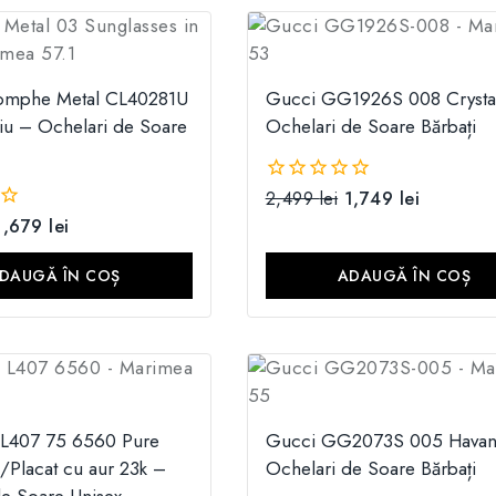
iomphe Metal CL40281U
Gucci GG1926S 008 Crysta
iu – Ochelari de Soare
Ochelari de Soare Bărbați
2,499
lei
1,749
lei
0
din
1,679
lei
5
DAUGĂ ÎN COȘ
ADAUGĂ ÎN COȘ
e L407 75 6560 Pure
Gucci GG2073S 005 Havan
/Placat cu aur 23k –
Ochelari de Soare Bărbați