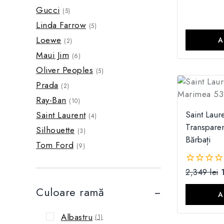
din
Gucci
5
(5)
Linda Farrow
(5)
Loewe
A
(2)
Maui Jim
(6)
Oliver Peoples
(5)
Prada
(2)
Ray-Ban
(10)
Saint Laur
Saint Laurent
(4)
Transpare
Silhouette
(3)
Bărbați
Tom Ford
(9)
2,349
lei
0
din
Culoare ramă
5
A
Albastru
(1)