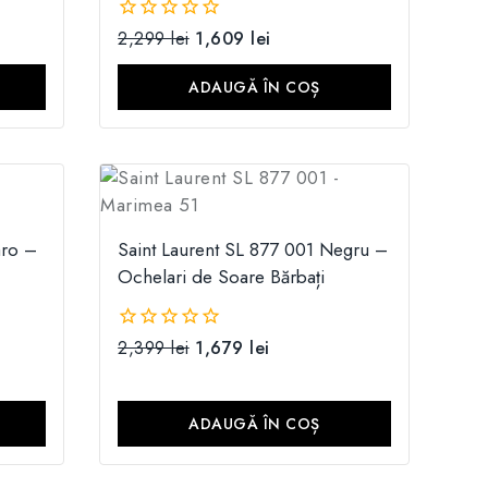
2,299
lei
1,609
lei
0
din
5
ADAUGĂ ÎN COȘ
aro –
Saint Laurent SL 877 001 Negru –
Ochelari de Soare Bărbați
2,399
lei
1,679
lei
0
din
5
ADAUGĂ ÎN COȘ