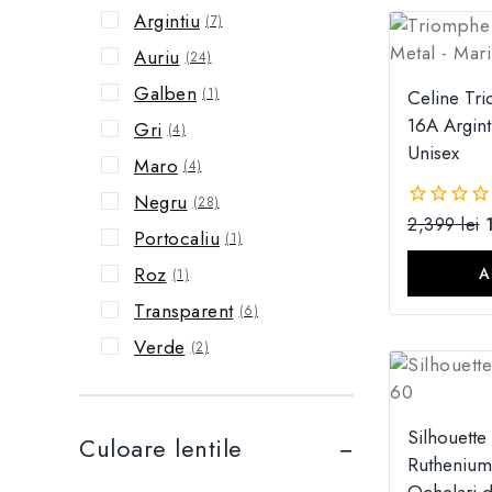
Argintiu
(7)
Auriu
(24)
Galben
(1)
Celine Tr
16A Argint
Gri
(4)
Unisex
Maro
(4)
Negru
(28)
2,399
lei
0
Portocaliu
(1)
din
5
Roz
A
(1)
Transparent
(6)
Verde
(2)
Silhouett
Culoare lentile
Ruthenium