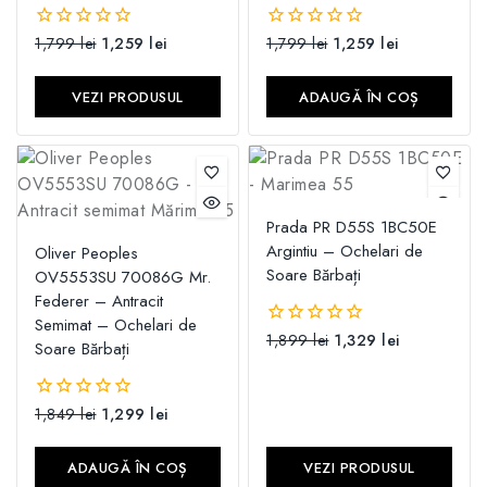
1,799
lei
1,259
lei
1,799
lei
1,259
lei
0
0
din
din
5
5
VEZI PRODUSUL
ADAUGĂ ÎN COȘ
Prada PR D55S 1BC50E
Argintiu – Ochelari de
Oliver Peoples
Soare Bărbați
OV5553SU 70086G Mr.
Federer – Antracit
Semimat – Ochelari de
1,899
lei
1,329
lei
0
Soare Bărbați
din
5
1,849
lei
1,299
lei
0
din
5
ADAUGĂ ÎN COȘ
VEZI PRODUSUL