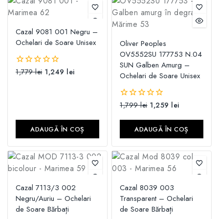
Cazal 9081 001 Negru –
Ochelari de Soare Unisex
Oliver Peoples
OV5552SU 177753 N.04
SUN Galben Amurg –
1,779
lei
1,249
lei
0
Ochelari de Soare Unisex
din
5
1,799
lei
1,259
lei
0
din
5
ADAUGĂ ÎN COȘ
ADAUGĂ ÎN COȘ
Cazal 7113/3 002
Cazal 8039 003
Negru/Auriu – Ochelari
Transparent – Ochelari
de Soare Bărbați
de Soare Bărbați