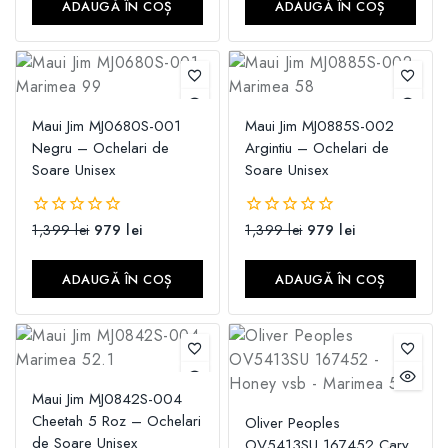
ADAUGĂ ÎN COȘ
ADAUGĂ ÎN COȘ
Maui Jim MJ0680S-001
Maui Jim MJ0885S-002
Negru – Ochelari de
Argintiu – Ochelari de
Soare Unisex
Soare Unisex
1,399
lei
979
lei
1,399
lei
979
lei
0
0
din
din
5
5
ADAUGĂ ÎN COȘ
ADAUGĂ ÎN COȘ
Maui Jim MJ0842S-004
Cheetah 5 Roz – Ochelari
Oliver Peoples
de Soare Unisex
OV5413SU 167452 Cary