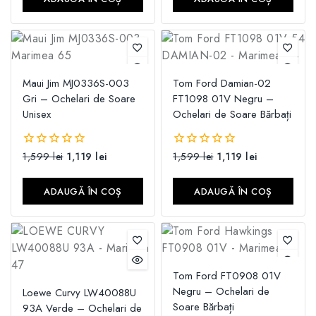
Maui Jim MJ0336S-003
Tom Ford Damian-02
Gri – Ochelari de Soare
FT1098 01V Negru –
Unisex
Ochelari de Soare Bărbați
1,599
lei
1,119
lei
1,599
lei
1,119
lei
0
0
din
din
5
5
ADAUGĂ ÎN COȘ
ADAUGĂ ÎN COȘ
Tom Ford FT0908 01V
Negru – Ochelari de
Loewe Curvy LW40088U
Soare Bărbați
93A Verde – Ochelari de