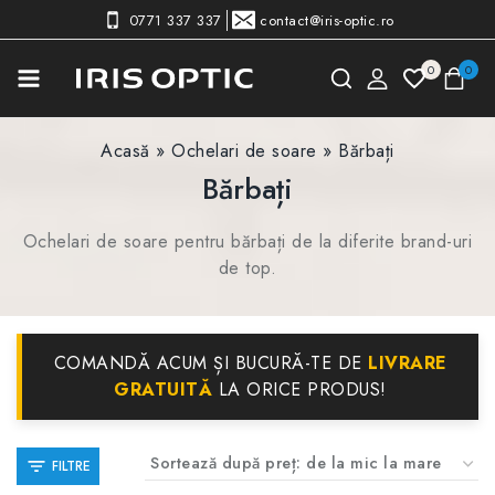
0771 337 337
contact@iris-optic.ro
0
0
Acasă
»
Ochelari de soare
»
Bărbați
Bărbați
Ochelari de soare pentru bărbați de la diferite brand-uri
de top.
COMANDĂ ACUM ȘI BUCURĂ-TE DE
LIVRARE
GRATUITĂ
LA ORICE PRODUS!
FILTRE