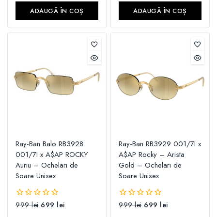
5
5
ADAUGĂ ÎN COȘ
ADAUGĂ ÎN COȘ
Ray-Ban Balo RB3928
Ray-Ban RB3929 001/7I x
001/7I x A$AP ROCKY
A$AP Rocky – Arista
Auriu – Ochelari de
Gold – Ochelari de
Soare Unisex
Soare Unisex
999
lei
699
lei
999
lei
699
lei
0
0
din
din