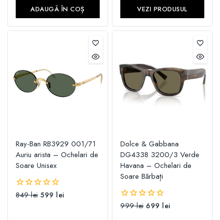
5
ADAUGĂ ÎN COȘ
VEZI PRODUSUL
Ray-Ban RB3929 001/71
Dolce & Gabbana
Auriu arista – Ochelari de
DG4338 3200/3 Verde
Soare Unisex
Havana – Ochelari de
Soare Bărbați
849
lei
599
lei
0
din
999
lei
699
lei
0
5
din