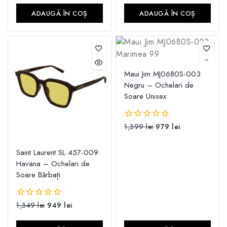
5
5
ADAUGĂ ÎN COȘ
ADAUGĂ ÎN COȘ
Maui Jim MJ0680S-003
Negru – Ochelari de
Soare Unisex
1,399
lei
979
lei
0
din
5
Saint Laurent SL 457-009
Havana – Ochelari de
Soare Bărbați
1,349
lei
949
lei
0
din
5