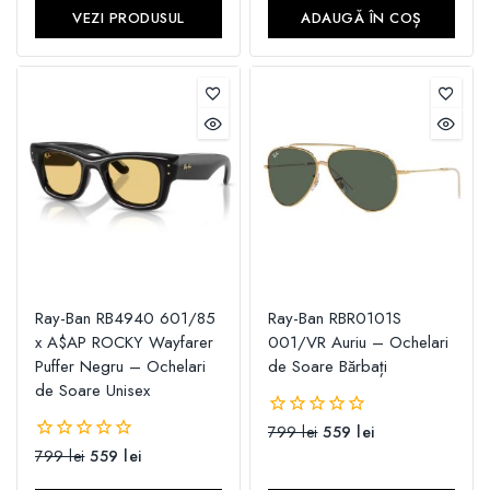
5
VEZI PRODUSUL
ADAUGĂ ÎN COȘ
Ray-Ban RB4940 601/85
Ray-Ban RBR0101S
x A$AP ROCKY Wayfarer
001/VR Auriu – Ochelari
Puffer Negru – Ochelari
de Soare Bărbați
de Soare Unisex
799
lei
559
lei
0
din
799
lei
559
lei
0
5
din