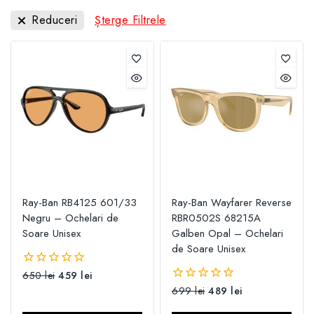
Reduceri
Șterge Filtrele
Ray-Ban RB4125 601/33
Ray-Ban Wayfarer Reverse
Negru – Ochelari de
RBR0502S 68215A
Soare Unisex
Galben Opal – Ochelari
de Soare Unisex
650
lei
459
lei
0
din
699
lei
489
lei
0
5
din