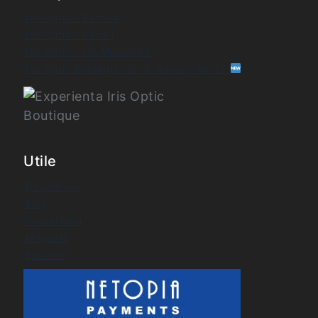
Iris Optic - Berceni
Iris Optic - Carol I
Iris Optic - Ion Mihalache
Iris Optic Boutique - C. A. Rosetti, Nr. 15
Utile
Despre noi
Blog
Contul meu
Magazin
Favorite