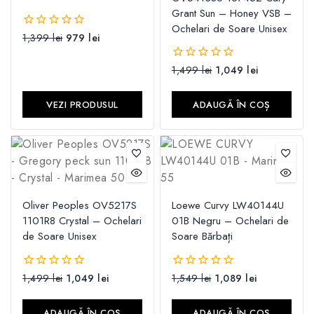
Grant Sun – Honey VSB –
Ochelari de Soare Unisex
1,399
lei
979
lei
0
din
5
1,499
lei
1,049
lei
0
din
5
VEZI PRODUSUL
ADAUGĂ ÎN COȘ
Oliver Peoples OV5217S
Loewe Curvy LW40144U
1101R8 Crystal – Ochelari
01B Negru – Ochelari de
de Soare Unisex
Soare Bărbați
1,499
lei
1,049
lei
1,549
lei
1,089
lei
0
0
din
din
5
5
ADAUGĂ ÎN COȘ
ADAUGĂ ÎN COȘ