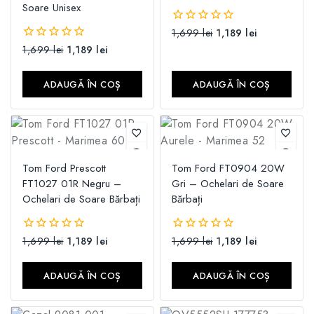
Soare Unisex
1,699
lei
1,189
lei
0
din
1,699
lei
1,189
lei
0
5
din
5
ADAUGĂ ÎN COȘ
ADAUGĂ ÎN COȘ
Tom Ford Prescott
Tom Ford FT0904 20W
FT1027 01R Negru –
Gri – Ochelari de Soare
Ochelari de Soare Bărbați
Bărbați
1,699
lei
1,189
lei
1,699
lei
1,189
lei
0
0
din
din
5
5
ADAUGĂ ÎN COȘ
ADAUGĂ ÎN COȘ