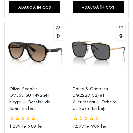
5
5
ADAUGĂ ÎN COȘ
ADAUGĂ ÎN COȘ
Oliver Peoples
Dolce & Gabbana
OV5581SU 1492GN
DG2220 02/81
Negru – Ochelari de
Auriu/negru – Ochelari
Soare Bărbați
de Soare Bărbați
1,299
lei
909
lei
1,299
lei
909
lei
0
0
din
din