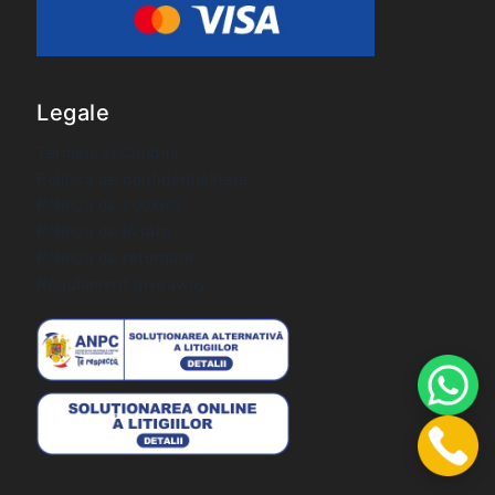
Legale
Termeni si Conditii
Politica de confidentialitate
Politica de cookies
Politica de livrare
Politica de returnare
Regulament giveaway