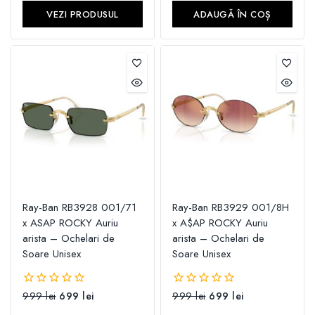
5
VEZI PRODUSUL
ADAUGĂ ÎN COȘ
Ray-Ban RB3928 001/71
Ray-Ban RB3929 001/8H
x ASAP ROCKY Auriu
x A$AP ROCKY Auriu
arista – Ochelari de
arista – Ochelari de
Soare Unisex
Soare Unisex
999
lei
699
lei
999
lei
699
lei
0
0
din
din