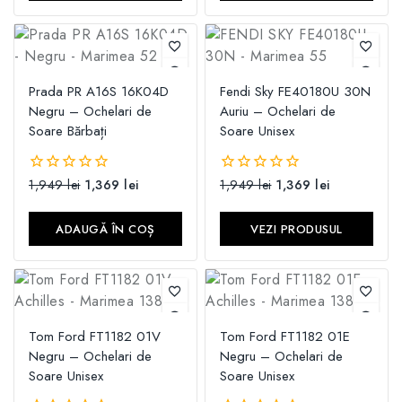
Prada PR A16S 16K04D
Fendi Sky FE40180U 30N
Negru – Ochelari de
Auriu – Ochelari de
Soare Bărbați
Soare Unisex
1,949
lei
1,369
lei
1,949
lei
1,369
lei
0
0
din
din
5
5
ADAUGĂ ÎN COȘ
VEZI PRODUSUL
Tom Ford FT1182 01V
Tom Ford FT1182 01E
Negru – Ochelari de
Negru – Ochelari de
Soare Unisex
Soare Unisex