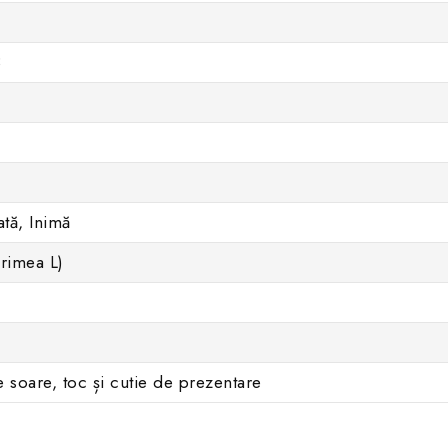
3
ată, Inimă
rimea L)
 soare, toc și cutie de prezentare