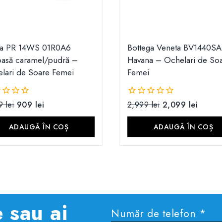
da PR 14WS 01R0A6
Bottega Veneta BV1440SA
oasă caramel/pudră –
Havana – Ochelari de So
lari de Soare Femei
Femei
99
lei
909
lei
2,999
lei
2,099
lei
0
din
5
ADAUGĂ ÎN COȘ
ADAUGĂ ÎN COȘ
 sau ai
Număr de telefon *