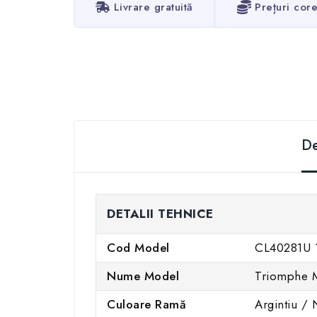
Livrare gratuită
Prețuri cor
De
DETALII TEHNICE
Cod Model
CL40281U 
Nume Model
Triomphe M
Culoare Ramă
Argintiu /