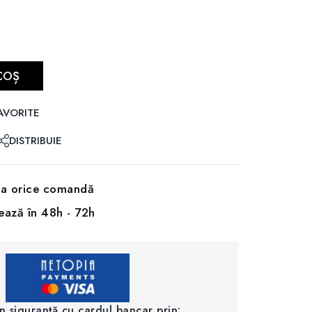
COȘ
AVORITE
DISTRIBUIE
 la orice comandă
rează în 48h - 72h
în siguranță cu cardul bancar prin: