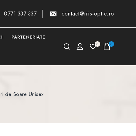
0771 337 337
contact@iris-optic.ro
II
PARTENERIATE
0
0
ri de Soare Unisex