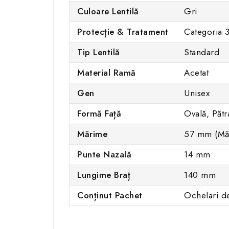
Culoare Lentilă
Gri
Protecție & Tratament
Categoria 
Tip Lentilă
Standard
Material Ramă
Acetat
Gen
Unisex
Formă Față
Ovală, Pătr
Mărime
57 mm (Mă
Punte Nazală
14 mm
Lungime Braț
140 mm
Conținut Pachet
Ochelari de