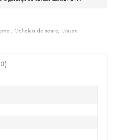
emei
,
Ochelari de soare
,
Unisex
(0)