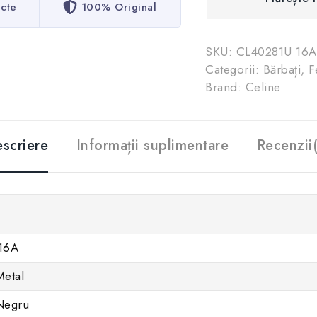
ecte
100% Original
SKU:
CL40281U 16A
Categorii:
Bărbați
,
F
Brand:
Celine
scriere
Informații suplimentare
Recenzii
16A
etal
 Negru