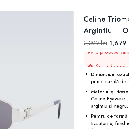
Celine Trio
Argintiu – O
1,679
2,399
lei
3 produse vând
Se vinde rapid
Dimensiuni exact
punte nazală de
Material și desig
Celine Eyewear, f
argintiu și negru.
Pentru ce formă a
trăsăturile, fiind