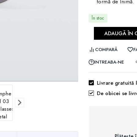
formă de Inimă.
În stoc
ADAUGĂ ÎN 
COMPARĂ
F
INTREABA-NE
Livrare gratuită
De obicei se liv
Plătește 