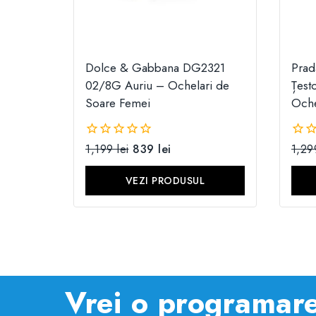
Dolce & Gabbana DG2321
Pra
02/8G Auriu – Ochelari de
Țest
Soare Femei
Oche
1,199
lei
839
lei
1,2
0
0
din
din
5
5
VEZI PRODUSUL
Vrei o programare