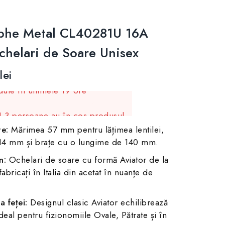
mphe Metal CL40281U 16A
chelari de Soare Unisex
lei
ute în ultimele 19 ore
! 3 persoane au în coș produsul
e:
Mărimea 57 mm pentru lățimea lentilei,
 14 mm și brațe cu o lungime de 140 mm.
n:
Ochelari de soare cu formă Aviator de la
abricați în Italia din acetat în nuanțe de
 feței:
Designul clasic Aviator echilibrează
 ideal pentru fizionomiile Ovale, Pătrate și în