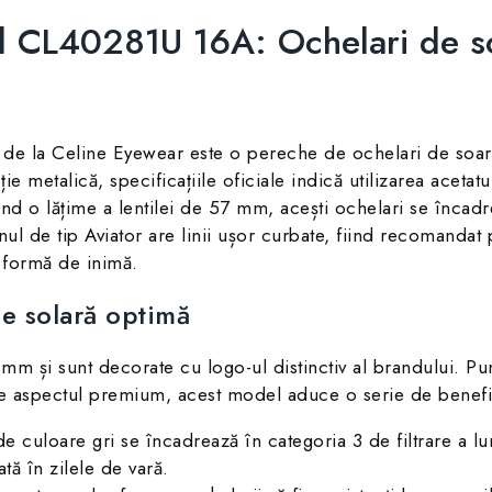
 CL40281U 16A: Ochelari de soa
 la Celine Eyewear este o pereche de ochelari de soare c
ie metalică, specificațiile oficiale indică utilizarea aceta
ând o lățime a lentilei de 57 mm, acești ochelari se înca
l de tip Aviator are linii ușor curbate, fiind recomandat p
n formă de inimă.
ie solară optimă
 mm și sunt decorate cu logo-ul distinctiv al brandului. P
de aspectul premium, acest model aduce o serie de benefici
de culoare gri se încadrează în categoria 3 de filtrare a l
tă în zilele de vară.