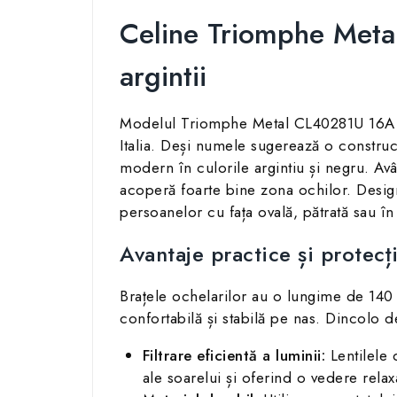
Celine Triomphe Metal
argintii
Modelul Triomphe Metal CL40281U 16A de
Italia. Deși numele sugerează o construcț
modern în culorile argintiu și negru. Av
acoperă foarte bine zona ochilor. Designu
persoanelor cu fața ovală, pătrată sau î
Avantaje practice și protecț
Brațele ochelarilor au o lungime de 140
confortabilă și stabilă pe nas. Dincolo 
Filtrare eficientă a luminii:
Lentilele 
ale soarelui și oferind o vedere relaxa