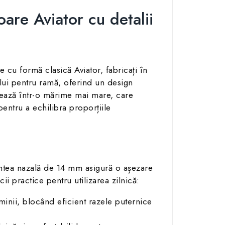
re Aviator cu detalii
u formă clasică Aviator, fabricați în
tului pentru ramă, oferind un design
drează într-o mărime mai mare, care
entru a echilibra proporțiile
untea nazală de 14 mm asigură o așezare
i practice pentru utilizarea zilnică:
uminii, blocând eficient razele puternice