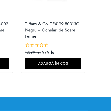
-002
Tiffany & Co. TF4199 80013C
are
Negru – Ochelari de Soare
Femei
1,399
lei
979
lei
0
din
5
ADAUGĂ ÎN COȘ