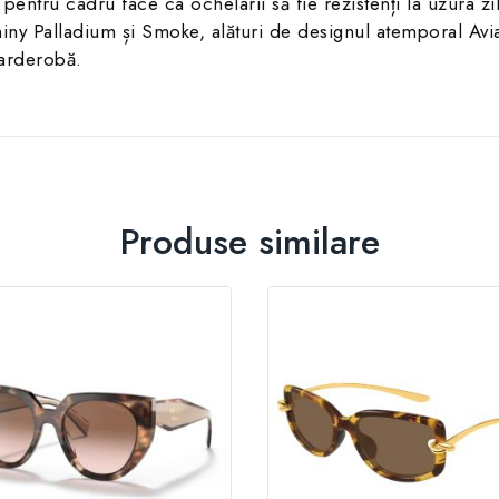
 pentru cadru face ca ochelarii să fie rezistenți la uzura zil
y Palladium și Smoke, alături de designul atemporal Aviat
garderobă.
Produse similare