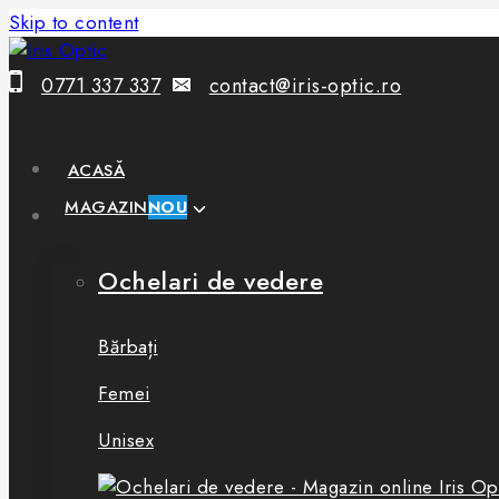
Skip to content
0771 337 337
contact@iris-optic.ro
ACASĂ
MAGAZIN
NOU
Ochelari de vedere
Bărbați
Femei
Unisex