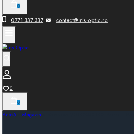
0
0771 337 337
contact@iris-optic.ro
0
0
Acasă
»
Magazin
»
Valentino VG0034O 002 Auriu – Ram