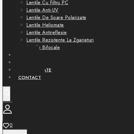
Lentile Cu Filtru PC
Lentile Anti-UV
Lentile De Soare Polarizate
Lentile Heliomate
Lentile Antireflexie
Lentile Rezistente La Zgarieturi
Lentile Bifocale
OFERTE
SERVICII
PARTENERIATE
CONTACT
0