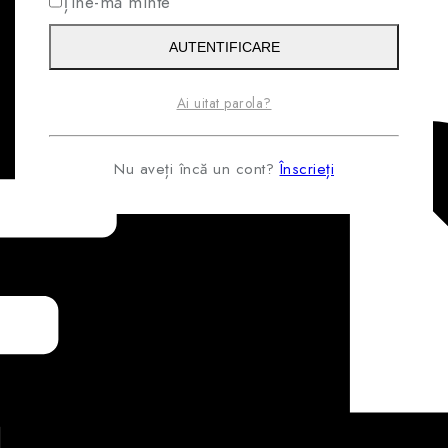
Ține-mă minte
AUTENTIFICARE
Ai uitat parola?
Nu aveți încă un cont?
Înscrieți