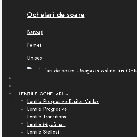
Ochelari de soare
Bărbați
Femei
Unisex
BOUTIQUE
CONSULTAȚII
LENTILE OCHELARI
Lentile Progresive Essilor Varilux
Lentile Progresive
Lentile Transitions
Lentile MiyoSmart
Lentile Stellest