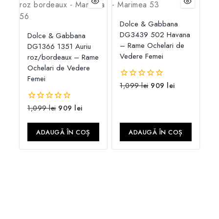
Dolce & Gabbana
DG3439 502 Havana
Dolce & Gabbana
– Rame Ochelari de
DG1366 1351 Auriu
Vedere Femei
roz/bordeaux – Rame
Ochelari de Vedere
Femei
1,099
lei
909
lei
0
din
5
1,099
lei
909
lei
0
din
5
ADAUGĂ ÎN COȘ
ADAUGĂ ÎN COȘ