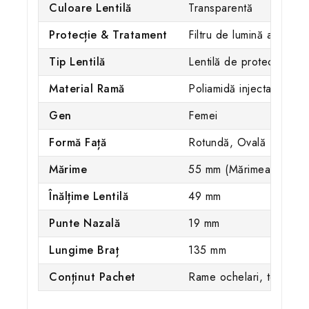
Culoare Lentilă
Transparentă
Protecție & Tratament
Filtru de lumină albastră
Tip Lentilă
Lentilă de protecție digi
Material Ramă
Poliamidă injectată
Gen
Femei
Formă Față
Rotundă, Ovală
Mărime
55 mm (Mărimea L)
Înălțime Lentilă
49 mm
Punte Nazală
19 mm
Lungime Braț
135 mm
Conținut Pachet
Rame ochelari, toc origi