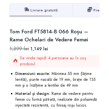
Livrare gratuită
Prețuri 
Tom Ford FT5814-B 066 Roșu –
Rame Ochelari de Vedere Femei
1,399
lei
1,149
lei
6 produse vândute în ultimele 2 ore
Se vinde rapid! 4 persoane au în coș
produsul
Dimensiuni exacte:
Mărimea 55 mm (lățime
lentilă), punte nazală de 19 mm, brațe de 135
mm și o înălțime a lentilei de 49 mm.
Material și design:
Rame de vedere pentru
femei cu formă pătrată, realizate din poliamidă
injectată rezistentă, cu finisaj roșu lucios.