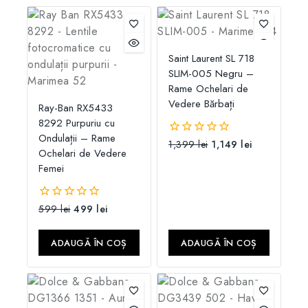
Saint Laurent SL 718
SLIM-005 Negru –
Rame Ochelari de
Vedere Bărbați
Ray-Ban RX5433
8292 Purpuriu cu
Ondulații – Rame
1,399
lei
1,149
lei
0
Ochelari de Vedere
din
Femei
5
599
lei
499
lei
0
din
5
ADAUGĂ ÎN COȘ
ADAUGĂ ÎN COȘ