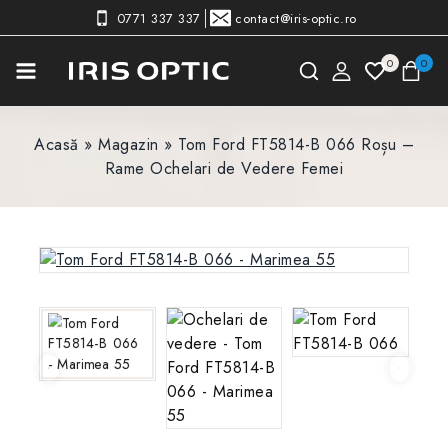
0771 337 337
contact@iris-optic.ro
0
0
Acasă
»
Magazin
»
Tom Ford FT5814-B 066 Roșu –
Rame Ochelari de Vedere Femei