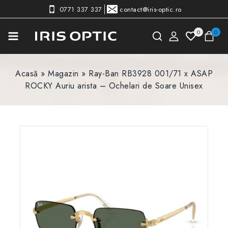
0771 337 337
contact@iris-optic.ro
0
0
Acasă
»
Magazin
»
Ray-Ban RB3928 001/71 x ASAP
ROCKY Auriu arista – Ochelari de Soare Unisex