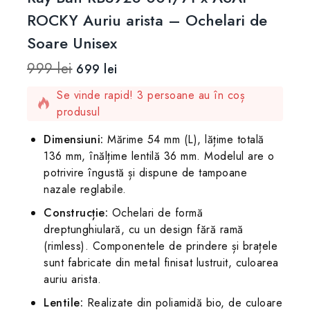
ROCKY Auriu arista – Ochelari de
Soare Unisex
999
lei
699
lei
14 produse vândute în ultimele 12 ore
Se vinde rapid! 3 persoane au în coș
produsul
Dimensiuni:
Mărime 54 mm (L), lățime totală
136 mm, înălțime lentilă 36 mm. Modelul are o
potrivire îngustă și dispune de tampoane
nazale reglabile.
Construcție:
Ochelari de formă
dreptunghiulară, cu un design fără ramă
(rimless). Componentele de prindere și brațele
sunt fabricate din metal finisat lustruit, culoarea
auriu arista.
Lentile:
Realizate din poliamidă bio, de culoare