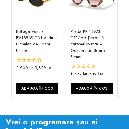
Bottega Veneta
Prada PR 14WS
BV1386S-001 Auriu –
01R0A6 Țestoasă
Ochelari de Soare
caramel/pudră –
Unisex
Ochelari de Soare
Femei
2,600
lei
1,829
lei
0
din
1,299
lei
909
lei
0
5
din
5
ADAUGĂ ÎN COȘ
ADAUGĂ ÎN COȘ
Vrei o programare sau ai