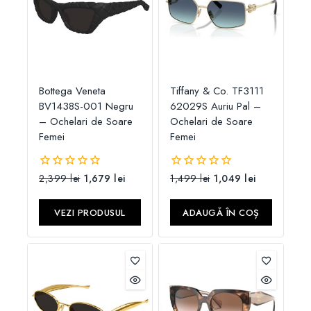
Bottega Veneta
Tiffany & Co. TF3111
BV1438S-001 Negru
62029S Auriu Pal –
– Ochelari de Soare
Ochelari de Soare
Femei
Femei
2,399
lei
1,679
lei
1,499
lei
1,049
lei
0
0
din
din
5
5
VEZI PRODUSUL
ADAUGĂ ÎN COȘ