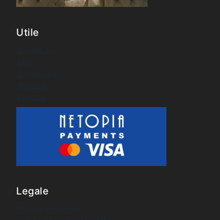
Utile
Despre noi
Blog
Contul meu
Magazin
Favorite
Legale
Termeni si Conditii