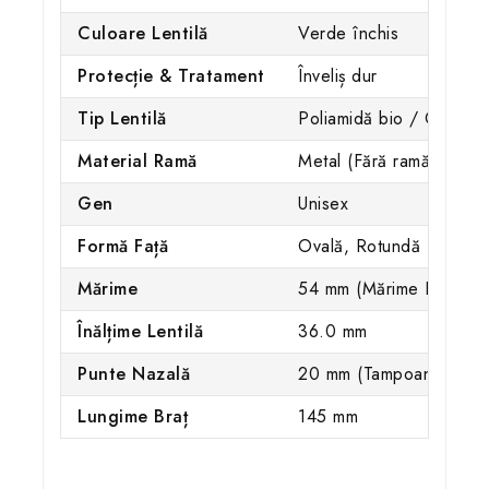
Culoare Lentilă
Verde închis
Protecție & Tratament
Înveliș dur
Tip Lentilă
Poliamidă bio / Culoar
Material Ramă
Metal (Fără ramă)
Gen
Unisex
Formă Față
Ovală, Rotundă
Mărime
54 mm (Mărime L / Potri
Înălțime Lentilă
36.0 mm
Punte Nazală
20 mm (Tampoane pentru
Lungime Braț
145 mm