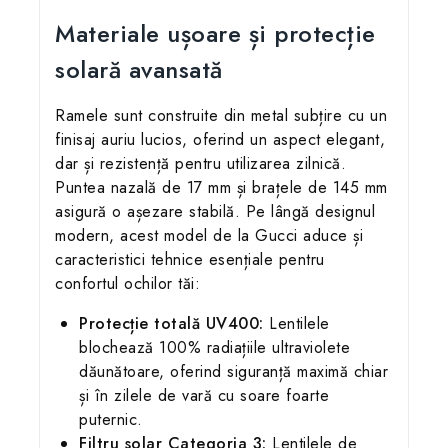
Materiale ușoare și protecție
solară avansată
Ramele sunt construite din metal subțire cu un
finisaj auriu lucios, oferind un aspect elegant,
dar și rezistență pentru utilizarea zilnică.
Puntea nazală de 17 mm și brațele de 145 mm
asigură o așezare stabilă. Pe lângă designul
modern, acest model de la Gucci aduce și
caracteristici tehnice esențiale pentru
confortul ochilor tăi:
Protecție totală UV400:
Lentilele
blochează 100% radiațiile ultraviolete
dăunătoare, oferind siguranță maximă chiar
și în zilele de vară cu soare foarte
puternic.
Filtru solar Categoria 3:
Lentilele de