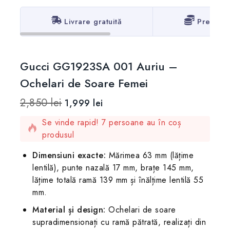
Livrare gratuită
Prețuri 
Gucci GG1923SA 001 Auriu –
Ochelari de Soare Femei
2,850
lei
1,999
lei
18 produse vândute în ultimele 20 ore
Se vinde rapid! 7 persoane au în coș
produsul
Dimensiuni exacte:
Mărimea 63 mm (lățime
lentilă), punte nazală 17 mm, brațe 145 mm,
lățime totală ramă 139 mm și înălțime lentilă 55
mm.
Material și design:
Ochelari de soare
supradimensionați cu ramă pătrată, realizați din