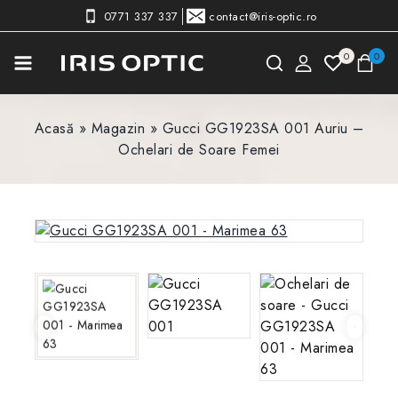
0771 337 337
contact@iris-optic.ro
0
0
Acasă
»
Magazin
»
Gucci GG1923SA 001 Auriu –
Ochelari de Soare Femei