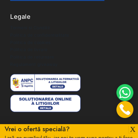
Legale
Termeni si Conditii
Politica de confidentialitate
Politica de cookies
Politica de livrare
Politica de returnare
Regulament giveaway
Vrei o ofertă specială?
Lasă-ne numărul tău, iar noi te vom suna pentru a-ți face