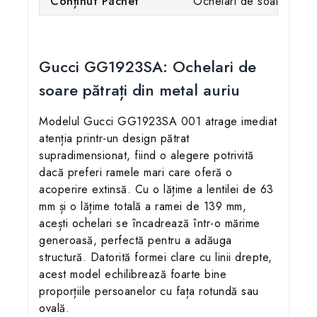
Conținut Pachet
Ochelari de soare, toc p
Gucci GG1923SA: Ochelari de
soare pătrați din metal auriu
Modelul Gucci GG1923SA 001 atrage imediat
atenția printr-un design pătrat
supradimensionat, fiind o alegere potrivită
dacă preferi ramele mari care oferă o
acoperire extinsă. Cu o lățime a lentilei de 63
mm și o lățime totală a ramei de 139 mm,
acești ochelari se încadrează într-o mărime
generoasă, perfectă pentru a adăuga
structură. Datorită formei clare cu linii drepte,
acest model echilibrează foarte bine
proporțiile persoanelor cu fața rotundă sau
ovală.