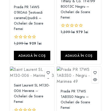
Tiffany & Co. TF4199
80013C Negru –
Prada PR 14WS
Ochelari de Soare
01R0A6 Țestoasă
Femei
caramel/pudră –
Ochelari de Soare
Femei
1,399
lei
979
lei
0
din
5
1,299
lei
909
lei
0
din
5
ADAUGĂ ÎN COȘ
ADAUGĂ ÎN COȘ
Saint Laurent SL M130-
006 Havana –
Prada PR 17WS
Ochelari de Soare
1AB5S0 Negru –
Femei
Ochelari de Soare
Femei