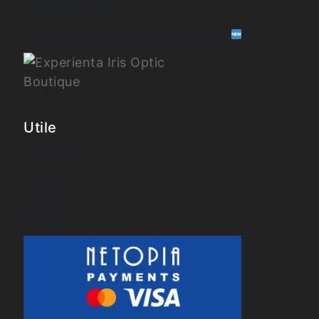
Iris Optic - Carol I
Iris Optic - Ion Mihalache
Iris Optic Boutique - C. A. Rosetti, Nr. 15
Utile
Despre noi
Blog
Contul meu
Magazin
Favorite