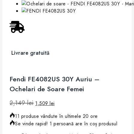
Livrare gratuită
Pre
Fendi FE4082US 30Y Auriu –
Ochelari de Soare Femei
2,149
lei
1,509
lei
11 produse vândute în ultimele 20 ore
Se vinde rapid! 1 persoană are în coș produsul