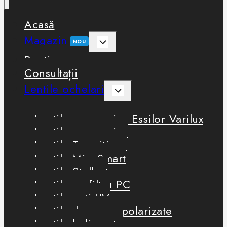
Acasă
Magazin
NOU
Boutique
Consultații
Lentile ochelari
Lentile progresive Essilor Varilux
Lentile progresive
Lentile Transitions
Lentile MiyoSmart
Lentile Stellest
Lentile cu filtru PC
Lentile anti-UV
Lentile de soare polarizate
Lentile heliomate