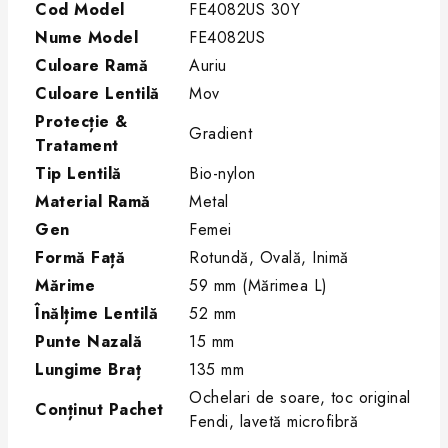
Cod Model
FE4082US 30Y
Nume Model
FE4082US
Culoare Ramă
Auriu
Culoare Lentilă
Mov
Protecție &
Gradient
Tratament
Tip Lentilă
Bio-nylon
Material Ramă
Metal
Gen
Femei
Formă Față
Rotundă, Ovală, Inimă
Mărime
59 mm (Mărimea L)
Înălțime Lentilă
52 mm
Punte Nazală
15 mm
Lungime Braț
135 mm
Ochelari de soare, toc original
Conținut Pachet
Fendi, lavetă microfibră