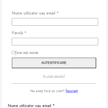
Recenzii
Nume utilizator sau email
*
Nu există comentarii încă.
Fii primul pentru a revizui "Fendi
Parolă
*
FE4082US 30Y Auriu – Ochelari
de Soare Femei"
Ține-mă minte
Trebuie să fii
conectat
pentru a posta o recenzie.
AUTENTIFICARE
×
Ai uitat parola?
Login
Nu aveți încă un cont?
Înscrieți
Nume utilizator sau email
*