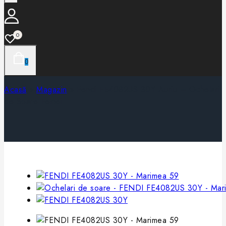
0
0
Acasă
»
Magazin
»
Fendi FE4082US 30Y Auriu – Ochelari
de Soare Femei