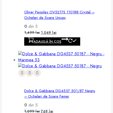
Oliver Peoples OV5217S 1101R8 Crystal –
Ochelari de Soare Unisex
0
din 5
1,499
lei
1,049
lei
ADAUGĂ ÎN COȘ
Dolce & Gabbana DG4537 501/87 Negru
– Ochelari de Soare Femei
0
din 5
1,099
lei
769
lei