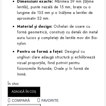
Dimensiuni exacte:
Mărimea 59 mm (lățime
lentilă), punte nazală de 15 mm, brațe cu o
lungime de 135 mm și o înălțime a lentilei de
aproximativ 52 mm.
Material și design:
Ochelari de soare cu
formă geometrică, construiți cu detalii din metal
auriu lucios și completați de lentile mov din Bio-
nylon.
Pentru ce formă a feței:
Designul cu
unghiuri clare adaugă structură și echilibrează
vizual proporțiile, fiind potrivit pentru
fizionomiile Rotunde, Ovale și în formă de
Inimă.
În stoc
ADAUGĂ ÎN COȘ
COMPARĂ
FAVORITE