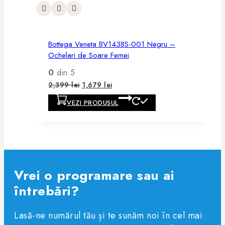
Bottega Veneta BV1438S-001 Negru –
Ochelari de Soare Femei
0
din 5
2,399
lei
1,679
lei
VEZI PRODUSUL
Vrei o programare sau ai
întrebări?
Lasă-ne numărul tău și te sunăm noi în cel mai