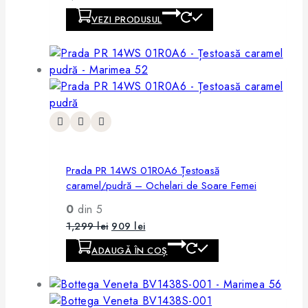
VEZI PRODUSUL
Prada PR 14WS 01R0A6 Țestoasă
caramel/pudră – Ochelari de Soare Femei
0
din 5
1,299
lei
909
lei
ADAUGĂ ÎN COȘ