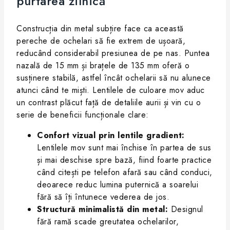
purtarea zilnică
Construcția din metal subțire face ca această
pereche de ochelari să fie extrem de ușoară,
reducând considerabil presiunea de pe nas. Puntea
nazală de 15 mm și brațele de 135 mm oferă o
susținere stabilă, astfel încât ochelarii să nu alunece
atunci când te miști. Lentilele de culoare mov aduc
un contrast plăcut față de detaliile aurii și vin cu o
serie de beneficii funcționale clare:
Confort vizual prin lentile gradient:
Lentilele mov sunt mai închise în partea de sus
și mai deschise spre bază, fiind foarte practice
când citești pe telefon afară sau când conduci,
deoarece reduc lumina puternică a soarelui
fără să îți întunece vederea de jos.
Structură minimalistă din metal:
Designul
fără ramă scade greutatea ochelarilor,