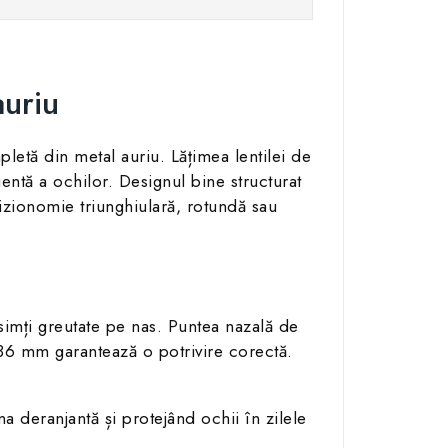
auriu
letă din metal auriu. Lățimea lentilei de
entă a ochilor. Designul bine structurat
izionomie triunghiulară, rotundă sau
ă simți greutate pe nas. Puntea nazală de
136 mm garantează o potrivire corectă.
 deranjantă și protejând ochii în zilele