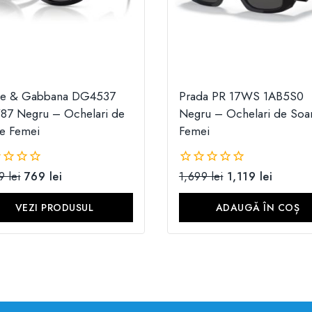
ce & Gabbana DG4537
Prada PR 17WS 1AB5S0
87 Negru – Ochelari de
Negru – Ochelari de Soa
e Femei
Femei
99
lei
769
lei
1,699
lei
1,119
lei
0
din
5
VEZI PRODUSUL
ADAUGĂ ÎN COȘ