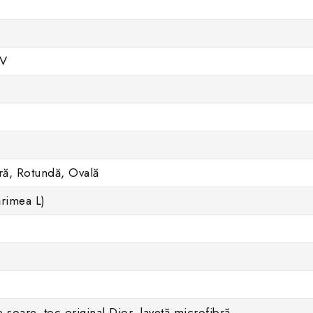
UV
ră, Rotundă, Ovală
rimea L)
 soare, toc original Dior, lavetă microfibră