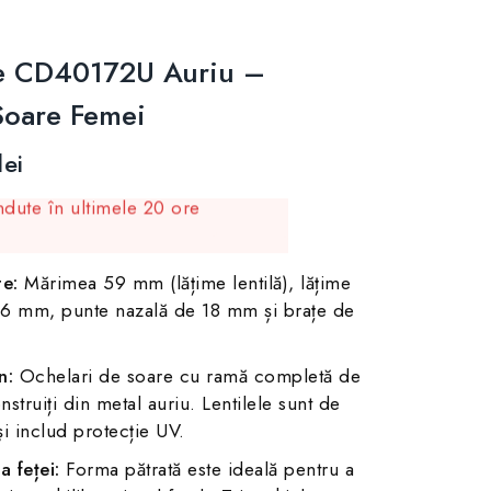
e CD40172U Auriu –
Soare Femei
lei
dute în ultimele 20 ore
! 8 persoane au în coș produsul
e:
Mărimea 59 mm (lățime lentilă), lățime
36 mm, punte nazală de 18 mm și brațe de
n:
Ochelari de soare cu ramă completă de
nstruiți din metal auriu. Lentilele sunt de
și includ protecție UV.
 feței:
Forma pătrată este ideală pentru a