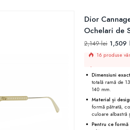
Dior Cannag
Ochelari de 
1,509
2,149
lei
16 produse vân
Se vinde rapid
Dimensiuni exact
totală ramă de 1
140 mm.
Material și desig
formă pătrată, co
culoare albastră 
Pentru ce formă a