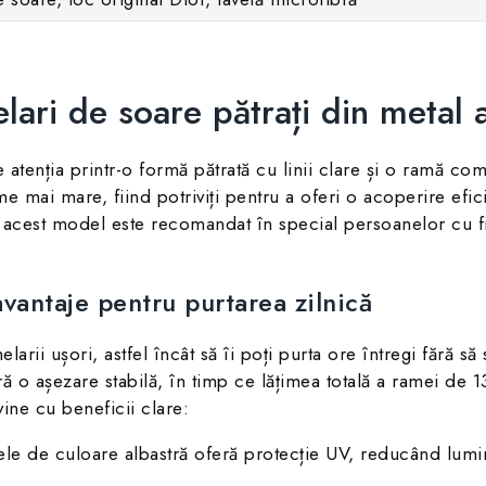
ri de soare pătrați din metal 
nția printr-o formă pătrată cu linii clare și o ramă comp
 mai mare, fiind potriviți pentru a oferi o acoperire efici
e acest model este recomandat în special persoanelor cu f
avantaje pentru purtarea zilnică
arii ușori, astfel încât să îi poți purta ore întregi fără s
 o așezare stabilă, în timp ce lățimea totală a ramei de 
ine cu beneficii clare:
ele de culoare albastră oferă protecție UV, reducând lumina