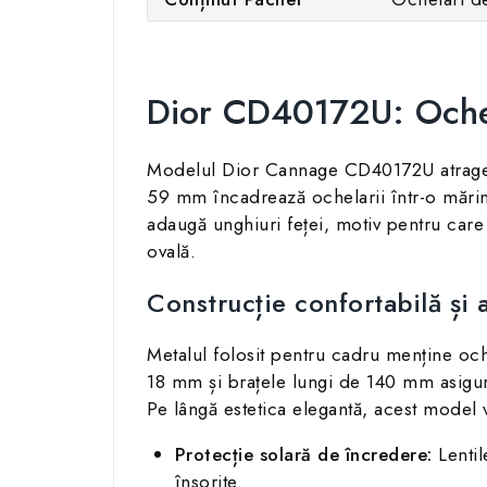
Dior CD40172U: Ochela
Modelul Dior Cannage CD40172U atrage ate
59 mm încadrează ochelarii într-o mărime
adaugă unghiuri feței, motiv pentru car
ovală.
Construcție confortabilă și 
Metalul folosit pentru cadru menține ochel
18 mm și brațele lungi de 140 mm asigură
Pe lângă estetica elegantă, acest model v
Protecție solară de încredere:
Lentil
însorite.