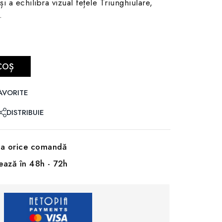
i a echilibra vizual fețele Triunghiulare,
.
COȘ
AVORITE
DISTRIBUIE
 la orice comandă
rează în 48h - 72h