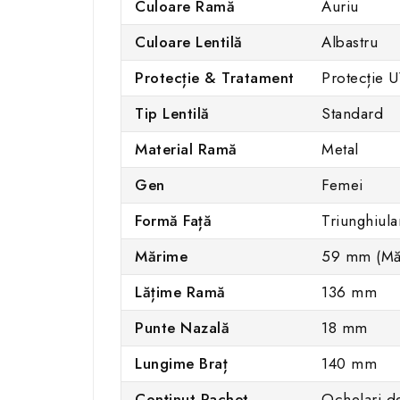
Culoare Ramă
Auriu
Culoare Lentilă
Albastru
Protecție & Tratament
Protecție 
Tip Lentilă
Standard
Material Ramă
Metal
Gen
Femei
Formă Față
Triunghiula
Mărime
59 mm (Mă
Lățime Ramă
136 mm
Punte Nazală
18 mm
Lungime Braț
140 mm
Conținut Pachet
Ochelari de