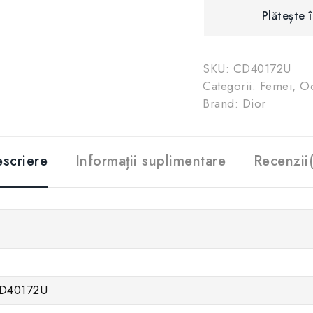
Plătește 
SKU:
CD40172U
Categorii:
Femei
,
Oc
Brand:
Dior
scriere
Informații suplimentare
Recenzii
D40172U