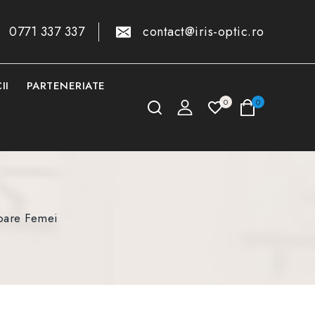
0771 337 337
contact@iris-optic.ro
II
PARTENERIATE
0
0
oare Femei