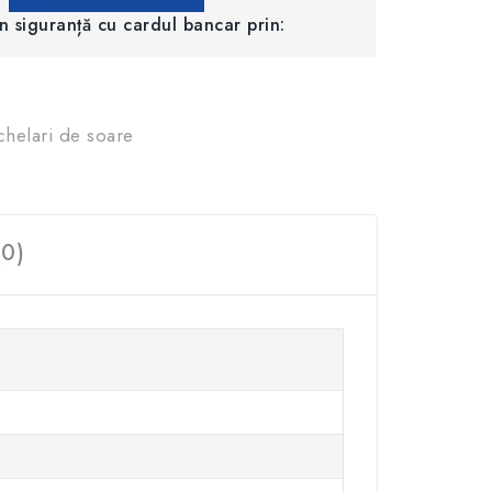
în siguranță cu cardul bancar prin:
helari de soare
(0)