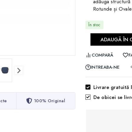
adăuga structură ș
Rotunde și Ovale
În stoc
ADAUGĂ ÎN 
COMPARĂ
F
INTREABA-NE
Livrare gratuită
De obicei se liv
ecte
100% Original