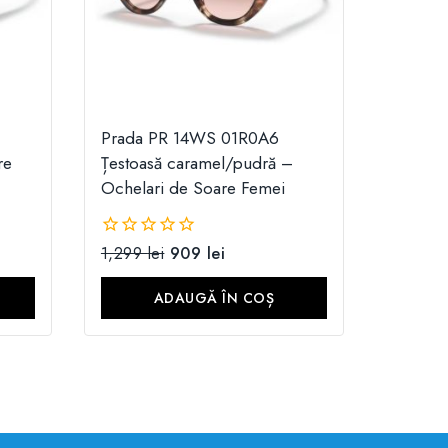
Prada PR 14WS 01R0A6
re
Țestoasă caramel/pudră –
Ochelari de Soare Femei
1,299
lei
909
lei
0
din
5
ADAUGĂ ÎN COȘ