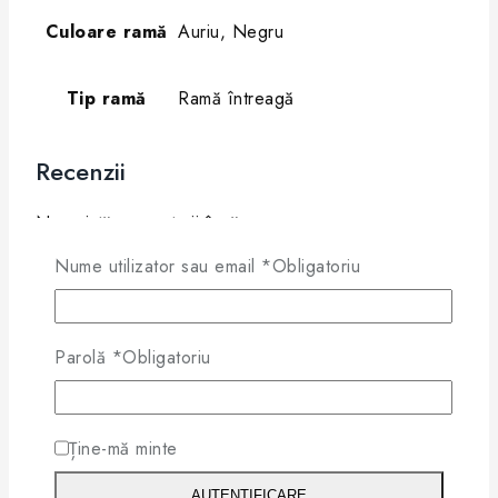
Culoare ramă
Auriu, Negru
Tip ramă
Ramă întreagă
Recenzii
Nu există comentarii încă.
Nume utilizator sau email
*
Obligatoriu
Fii primul pentru a revizui "Cazal
9081 001 Negru – Ochelari de
Soare Unisex"
Parolă
*
Obligatoriu
Trebuie să fii
conectat
pentru a posta o recenzie.
Ține-mă minte
×
AUTENTIFICARE