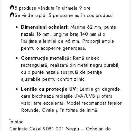
5 produse vândute în ultimele 9 ore
Se vinde rapid! 5 persoane au în coș produsul
Dimensiuni ochelari:
Mărime 62 mm, punte
nazală 16 mm, lungime braț 140 mm și o
înălțime a lentilei de 46 mm. Proporții ample
pentru o acoperire generoasă.
Construcție metalică:
Ramă unisex
rectangulară, realizată din metal negru durabil,
cu o punte nazală susținută de pernițe
ajustabile pentru confort zilnic.
Lentile cu protecție UV:
Lentile gri degrade
care blochează radiațiile UVA/UVB și oferă
vizibilitate excelentă. Model recomandat fețelor
Rotunde, Ovale și în formă de Inimă.
În stoc
Cantitate Cazal 9081 001 Negru – Ochelari de