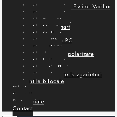
Lentile progresive Essilor Varilux
Lentile progresive
Lentile Transitions
Lentile MiyoSmart
Lentile Stellest
Lentile cu filtru PC
Lentile anti-UV
Lentile de soare polarizate
Lentile heliomate
Lentile antireflexie
Lentile rezistente la zgarieturi
Lentile bifocale
Oferte
Servicii
Parteneriate
Contact