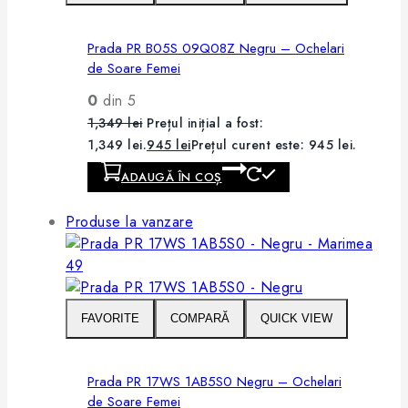
Prada PR B05S 09Q08Z Negru – Ochelari
de Soare Femei
0
din 5
1,349
lei
Prețul inițial a fost:
1,349 lei.
945
lei
Prețul curent este: 945 lei.
ADAUGĂ ÎN COȘ
Produse la vanzare
FAVORITE
COMPARĂ
QUICK VIEW
Prada PR 17WS 1AB5S0 Negru – Ochelari
de Soare Femei