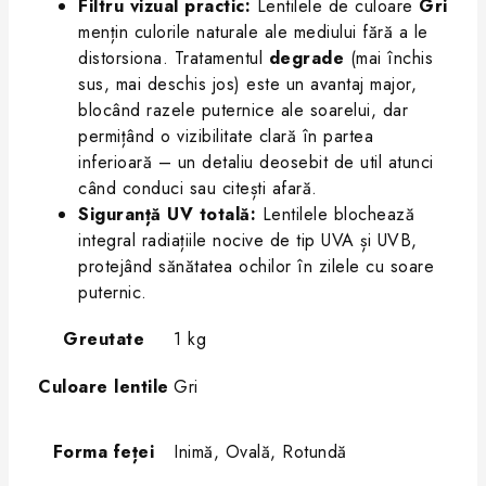
Filtru vizual practic:
Lentilele de culoare
Gri
mențin culorile naturale ale mediului fără a le
distorsiona. Tratamentul
degrade
(mai închis
sus, mai deschis jos) este un avantaj major,
blocând razele puternice ale soarelui, dar
permițând o vizibilitate clară în partea
inferioară – un detaliu deosebit de util atunci
când conduci sau citești afară.
Siguranță UV totală:
Lentilele blochează
integral radiațiile nocive de tip UVA și UVB,
protejând sănătatea ochilor în zilele cu soare
puternic.
Greutate
1 kg
Culoare lentile
Gri
Forma feței
Inimă, Ovală, Rotundă