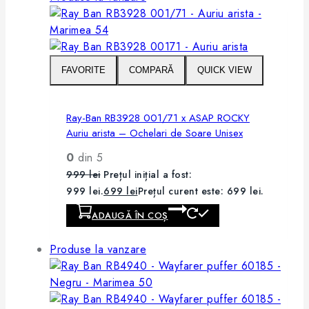
FAVORITE
COMPARĂ
QUICK VIEW
Ray-Ban RB3928 001/71 x ASAP ROCKY
Auriu arista – Ochelari de Soare Unisex
0
din 5
999
lei
Prețul inițial a fost:
999 lei.
699
lei
Prețul curent este: 699 lei.
ADAUGĂ ÎN COȘ
Produse la vanzare