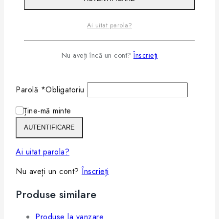
Login
Ai uitat parola?
Nume utilizator sau email
*
Obligatoriu
Nu aveți încă un cont?
Înscrieți
Parolă
*
Obligatoriu
Ține-mă minte
AUTENTIFICARE
Ai uitat parola?
Nu aveți un cont?
Înscrieți
Produse similare
Produse la vanzare