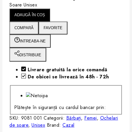
Soare Unisex
ADAUGĂ ÎN COȘ
COMPARĂ
FAVORITE
INTREABA-NE
DISTRIBUIE
Livrare gratuită la orice comandă
De obicei se livrează în 48h - 72h
Plătește în siguranță cu cardul bancar prin:
SKU:
9081 001
Categorii:
Bărbați
,
Femei
,
Ochelari
de soare
,
Unisex
Brand:
Cazal