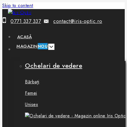
Skip to content
0771 337 337
contact@iris-optic.ro
ACASĂ
MAGAZIN
NOU
Ochelari de vedere
Bărbați
Femei
Unisex