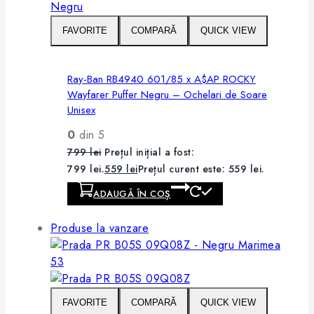
FAVORITE
COMPARĂ
QUICK VIEW
Ray-Ban RB4940 601/85 x A$AP ROCKY
Wayfarer Puffer Negru – Ochelari de Soare
Unisex
0
din 5
799
lei
Prețul inițial a fost:
799 lei.
559
lei
Prețul curent este: 559 lei.
ADAUGĂ ÎN COȘ
Produse la vanzare
FAVORITE
COMPARĂ
QUICK VIEW