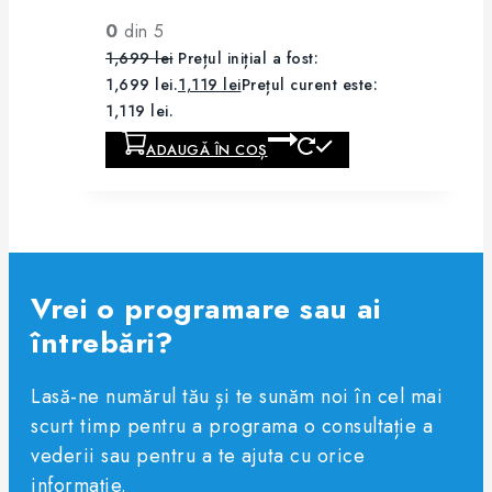
0
din 5
1,699
lei
Prețul inițial a fost:
1,699 lei.
1,119
lei
Prețul curent este:
1,119 lei.
ADAUGĂ ÎN COȘ
Vrei o programare sau ai
întrebări?
Lasă-ne numărul tău și te sunăm noi în cel mai
scurt timp pentru a programa o consultație a
vederii sau pentru a te ajuta cu orice
informație.