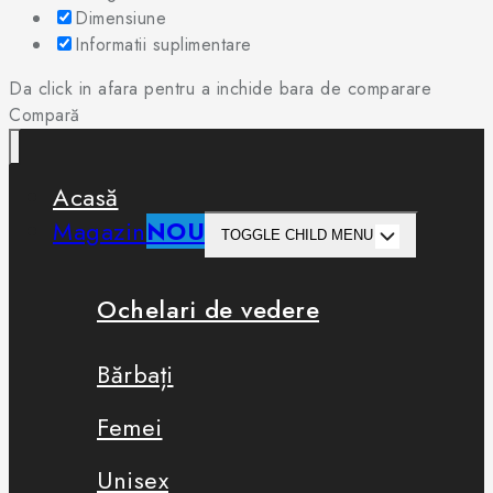
Dimensiune
Informatii suplimentare
Da click in afara pentru a inchide bara de comparare
Compară
Acasă
Magazin
NOU
TOGGLE CHILD MENU
Ochelari de vedere
Bărbați
Femei
Unisex