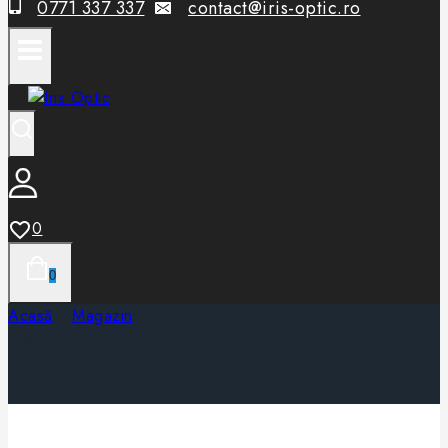
0771 337 337
contact@iris-optic.ro
0
0
Acasă
»
Magazin
»
Cazal 9081 001 Negru – Ochelari de
Soare Unisex