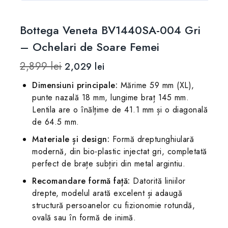
Bottega Veneta BV1440SA-004 Gri
– Ochelari de Soare Femei
2,899
lei
2,029
lei
Dimensiuni principale:
Mărime 59 mm (XL),
punte nazală 18 mm, lungime braț 145 mm.
Lentila are o înălțime de 41.1 mm și o diagonală
de 64.5 mm.
Materiale și design:
Formă dreptunghiulară
modernă, din bio-plastic injectat gri, completată
perfect de brațe subțiri din metal argintiu.
Recomandare formă față:
Datorită liniilor
drepte, modelul arată excelent și adaugă
structură persoanelor cu fizionomie rotundă,
ovală sau în formă de inimă.