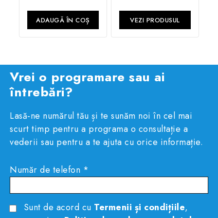
5
din
5
ADAUGĂ ÎN COȘ
VEZI PRODUSUL
Vrei o programare sau ai
întrebări?
Lasă-ne numărul tău și te sunăm noi în cel mai
scurt timp pentru a programa o consultație a
vederii sau pentru a te ajuta cu orice informație.
Număr de telefon *
Sunt de acord cu
Termenii și condițiile
,