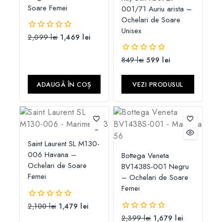
Soare Femei
001/71 Auriu arista –
Ochelari de Soare
Unisex
2,099
lei
1,469
lei
0
din
5
849
lei
599
lei
0
din
5
ADAUGĂ ÎN COȘ
VEZI PRODUSUL
Saint Laurent SL M130-
006 Havana –
Bottega Veneta
Ochelari de Soare
BV1438S-001 Negru
Femei
– Ochelari de Soare
Femei
2,100
lei
1,479
lei
0
din
2,399
lei
1,679
lei
0