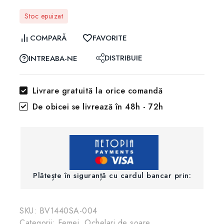
Stoc epuizat
COMPARĂ
FAVORITE
DISTRIBUIE
INTREABA-NE
Livrare gratuită la orice comandă
De obicei se livrează în 48h - 72h
Plătește în siguranță cu cardul bancar prin:
SKU:
BV1440SA-004
Categorii:
Femei
,
Ochelari de soare