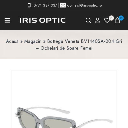
0771 337 337
contact@iris-optic.ro
0
0
Acasă
»
Magazin
»
Bottega Veneta BV1440SA-004 Gri
– Ochelari de Soare Femei