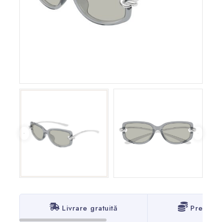
Livrare gratuită
Prețuri 