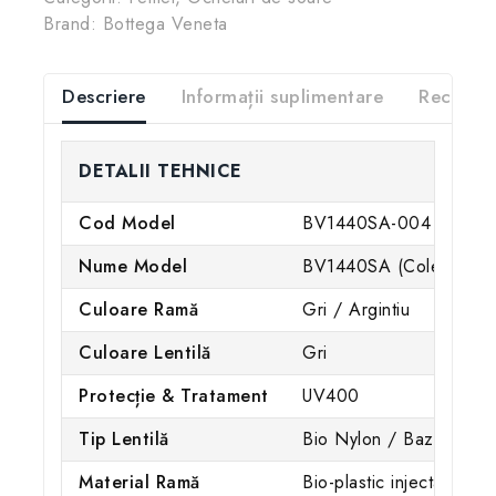
Brand:
Bottega Veneta
Descriere
Informații suplimentare
Recenzii
DETALII TEHNICE
Cod Model
BV1440SA-004
Nume Model
BV1440SA (Colecția Sig
Culoare Ramă
Gri / Argintiu
Culoare Lentilă
Gri
Protecție & Tratament
UV400
Tip Lentilă
Bio Nylon / Baza 4
Material Ramă
Bio-plastic injectat / Me