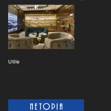
Utile
Despre noi
Blog
Contul meu
Magazin
Favorite