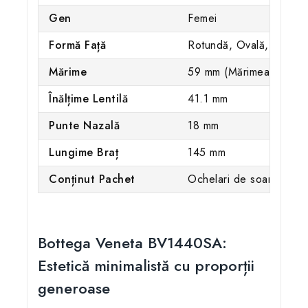
Gen
Femei
Formă Față
Rotundă, Ovală, Inimă
Mărime
59 mm (Mărimea XL)
Înălțime Lentilă
41.1 mm
Punte Nazală
18 mm
Lungime Braț
145 mm
Conținut Pachet
Ochelari de soare, Toc 
Bottega Veneta BV1440SA:
Estetică minimalistă cu proporții
generoase