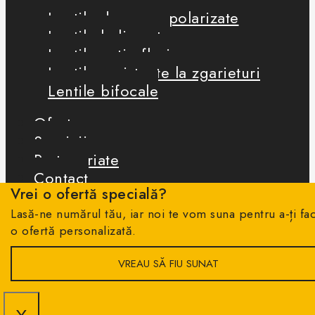
Lentile de soare polarizate
Lentile heliomate
Lentile antireflexie
Lentile rezistente la zgarieturi
Lentile bifocale
Oferte
Servicii
Parteneriate
Contact
Vrei o ofertă specială?
Lasă-ne numărul tău, iar noi te vom suna pentru a-ți fa
o ofertă personalizată.
CAUTĂ
VREAU SĂ FIU SUNAT