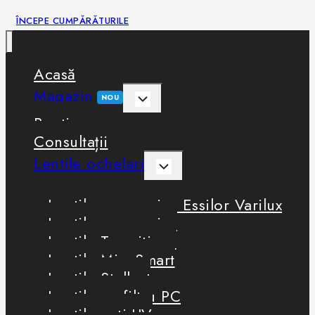
ÎNCEPE CUMPĂRĂTURILE
Acasă
Magazin
NOU
Boutique
Consultații
Lentile ochelari
Lentile progresive Essilor Varilux
Lentile progresive
Lentile Transitions
Lentile MiyoSmart
Lentile Stellest
Lentile cu filtru PC
Lentile anti-UV