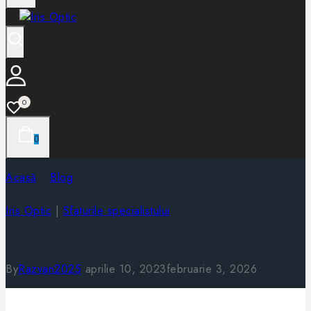
0
0
Acasă
»
Blog
»
Diferența dintre optometrist și medicul
oftalmolog
Iris Optic
|
Sfaturile specialistului
Diferența dintre optometrist și medicul oftalmolog
By
Razvan2025
aprilie 10, 2023
februarie 3, 2026