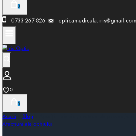
0
0733 267 826
opticamedicala.iris@gmail.co
0
0
Acasă
»
Blog
»
Apariția miopiei, metode de prevenție și
Afecțiuni ale ochiului