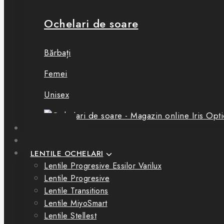
Ochelari de soare
Bărbați
Femei
Unisex
BOUTIQUE
CONSULTAȚII
LENTILE OCHELARI
Lentile Progresive Essilor Varilux
Lentile Progresive
Lentile Transitions
Lentile MiyoSmart
Lentile Stellest