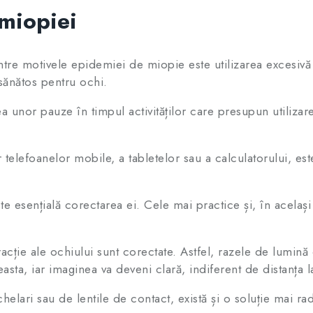
 miopiei
tre motivele epidemiei de miopie este utilizarea excesivă 
sănătos pentru ochi.
a unor pauze în timpul activităților care presupun utilizar
r telefoanelor mobile, a tabletelor sau a calculatorului, e
este esențială corectarea ei. Cele mai practice și, în acela
.
racție ale ochiului sunt corectate. Astfel, razele de lumină
easta, iar imaginea va deveni clară, indiferent de distanța l
lari sau de lentile de contact, există și o soluție mai radi