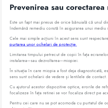
Prevenirea sau corectarea
Este un fapt mai presus de orice bănuială că unul din
îndemână remediu constă în asigurarea unui mediu 
Cele mai simple acțiuni în acest sens sunt respectare
purtarea unor ochelari de protecție.
Limitarea timpului petrecut de copii în fața ecranelo
instalarea—sau dezvoltarea—miopiei.
În situația în care miopia a fost deja diagnosticată, 
sens sunt ochelarii de vedere și lentilele de contact
Cu ajutorul acestor dispozitive optice, erorile de ref
focalizeze în fața retinei se vor focaliza direct pe ac
Pentru cei care nu se pot acomoda cu purtatul de oche