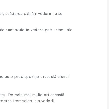
l, scăderea calității vederii nu se
ate sunt avute în vedere patru stadii ale
une au o predispoziție crescută atunci
trii. De cele mai multe ori această
derea iremediabilă a vederii.