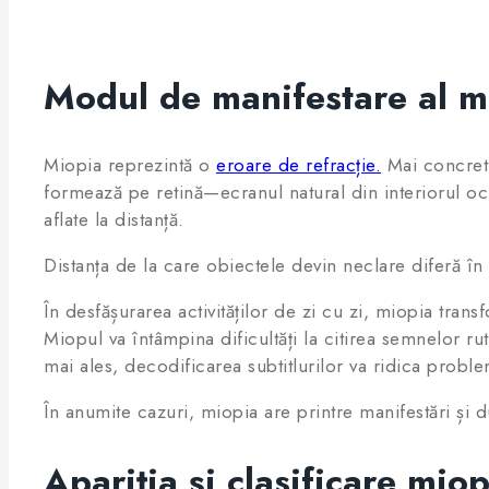
Modul de manifestare al m
Miopia reprezintă o
eroare de refracție.
Mai concret,
formează pe retină—ecranul natural din interiorul oc
aflate la distanță.
Distanța de la care obiectele devin neclare diferă în 
În desfășurarea activităților de zi cu zi, miopia tra
Miopul va întâmpina dificultăți la citirea semnelor ruti
mai ales, decodificarea subtitlurilor va ridica probl
În anumite cazuri, miopia are printre manifestări și d
Apariția și clasificare miop