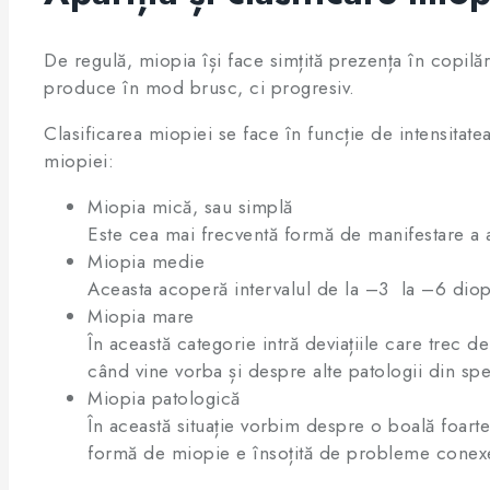
De regulă, miopia își face simțită prezența în copilări
produce în mod brusc, ci progresiv.
Clasificarea miopiei se face în funcție de intensitatea
miopiei:
Miopia mică, sau simplă
Este cea mai frecventă formă de manifestare a af
Miopia medie
Aceasta acoperă intervalul de la –3 la –6 diopt
Miopia mare
În această categorie intră deviațiile care trec 
când vine vorba și despre alte patologii din sp
Miopia patologică
În această situație vorbim despre o boală foart
formă de miopie e însoțită de probleme conexe 