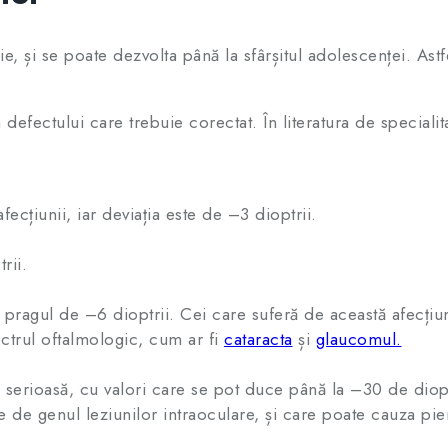
e, și se poate dezvolta până la sfârșitul adolescenței. Astfe
 defectului care trebuie corectat. În literatura de specialit
ecțiunii, iar deviația este de –3 dioptrii.
rii.
de pragul de –6 dioptrii. Cei care suferă de această afecți
ectrul oftalmologic, cum ar fi
cataracta
și
glaucomul.
e serioasă, cu valori care se pot duce până la –30 de diop
de genul leziunilor intraoculare, și care poate cauza pier