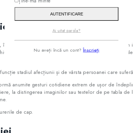
Ține-mă minte
AUTENTIFICARE
iopiei
Ai uitat parola?
 întrucât lumina nu traversează în mod ideal mediile din i
Nu aveți încă un cont?
Înscrieți
hiului—ci undeva în fața ei. Acest lucru nu afectează vede
funcție stadiul afecțiunii și de vârsta persoanei care sufer
nsformă anumite gesturi cotidiene extrem de ușor de îndeplin
ere, la distingerea imaginilor sau textelor de pe tabla de la
eme.
urerile de cap.
iei