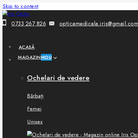
Skip to content
0733 267 826
opticamedicala.iris@gmail.co
ACASĂ
MAGAZIN
NOU
Ochelari de vedere
Bărbați
Femei
Unisex