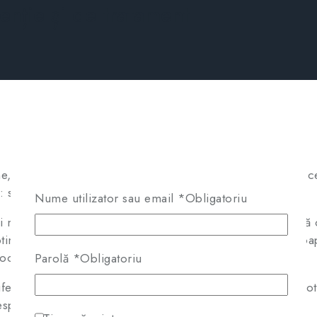
enție și de tratament
, însă contururile devin neclare, încețosate, de îndată ce 
r: suferi de miopie.
Nume utilizator sau email
*
Obligatoriu
i mare incidență la nivel global. Există statistici care ara
optimiste. Se estimează că până la mijlocul secolului, apro
rocentul să fie și mai mare.
Parolă
*
Obligatoriu
suferă de această problemă este reprezentat de numărul t
despre calculatoare sau telefoanele mobile.