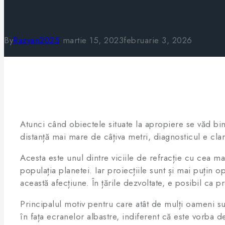
Apariția miopiei, metode de prev
By
Razvan2025
martie 15, 2023
februarie 3, 2026
Atunci când obiectele situate la apropiere se văd bine
distanță mai mare de câțiva metri, diagnosticul e cla
Acesta este unul dintre viciile de refracție cu cea ma
populația planetei. Iar proiecțiile sunt și mai puțin 
această afecțiune. În țările dezvoltate, e posibil ca p
Principalul motiv pentru care atât de mulți oameni 
în fața ecranelor albastre, indiferent că este vorba 