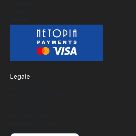
Contul meu
Magazin
Favorite
Legale
Termeni si Conditii
Politica de confidentialitate
Politica de cookies
Politica de livrare
Politica de returnare
Regulament giveaway