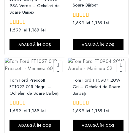
Soare Bărbați
93A Verde – Ochelari de
Soare Unisex
0
1,699
lei
1,189
lei
din
0
1,699
lei
1,189
lei
5
din
5
ADAUGĂ ÎN COȘ
ADAUGĂ ÎN COȘ
Tom Ford Prescott
Tom Ford FT0904 20W
FT1027 01R Negru –
Gri – Ochelari de Soare
Ochelari de Soare Bărbați
Bărbați
0
1,699
lei
1,189
lei
0
1,699
lei
1,189
lei
din
din
5
5
ADAUGĂ ÎN COȘ
ADAUGĂ ÎN COȘ