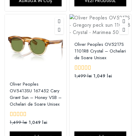
ADAUGĂ ÎN COȘ
VEZI PRODUSUL
Oliver Peoples OV5217S
1101R8 Crystal – Ochelari
de Soare Unisex
0
1,499
lei
1,049
lei
din
Oliver Peoples
5
OV5413SU 167452 Cary
Grant Sun – Honey VSB –
Ochelari de Soare Unisex
0
1,499
lei
1,049
lei
din
5