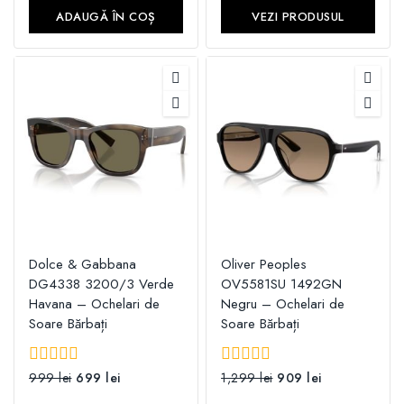
5
ADAUGĂ ÎN COȘ
VEZI PRODUSUL
Dolce & Gabbana
Oliver Peoples
DG4338 3200/3 Verde
OV5581SU 1492GN
Havana – Ochelari de
Negru – Ochelari de
Soare Bărbați
Soare Bărbați
0
999
lei
699
lei
0
1,299
lei
909
lei
din
din