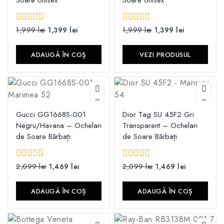
0
1,999
lei
1,399
lei
0
1,999
lei
1,399
lei
din
din
5
5
ADAUGĂ ÎN COȘ
VEZI PRODUSUL
Gucci GG1668S-001
Dior Tag SU 45F2 Gri
Negru/Havana – Ochelari
Transparent – Ochelari
de Soare Bărbați
de Soare Bărbați
0
2,099
lei
1,469
lei
0
2,099
lei
1,469
lei
din
din
5
5
ADAUGĂ ÎN COȘ
ADAUGĂ ÎN COȘ