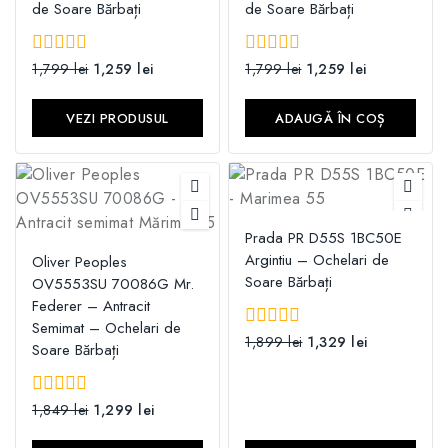
de Soare Bărbați
de Soare Bărbați
0
1,799
lei
1,259
lei
0
1,799
lei
1,259
lei
din
din
5
5
VEZI PRODUSUL
ADAUGĂ ÎN COȘ
Prada PR D55S 1BC50E
Argintiu – Ochelari de
Oliver Peoples
Soare Bărbați
OV5553SU 70086G Mr.
Federer – Antracit
Semimat – Ochelari de
0
1,899
lei
1,329
lei
Soare Bărbați
din
5
0
1,849
lei
1,299
lei
din
5