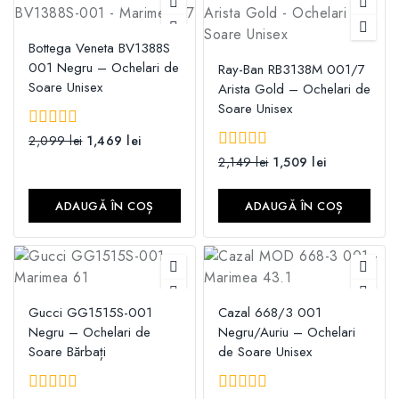
Bottega Veneta BV1388S
001 Negru – Ochelari de
Ray-Ban RB3138M 001/7
Soare Unisex
Arista Gold – Ochelari de
Soare Unisex
0
2,099
lei
1,469
lei
din
0
2,149
lei
1,509
lei
5
din
5
ADAUGĂ ÎN COȘ
ADAUGĂ ÎN COȘ
Gucci GG1515S-001
Cazal 668/3 001
Negru – Ochelari de
Negru/Auriu – Ochelari
Soare Bărbați
de Soare Unisex