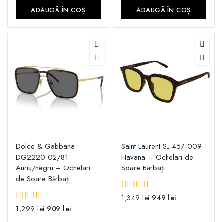
5
5
ADAUGĂ ÎN COȘ
ADAUGĂ ÎN COȘ
Dolce & Gabbana
Saint Laurent SL 457-009
DG2220 02/81
Havana – Ochelari de
Auriu/negru – Ochelari
Soare Bărbați
de Soare Bărbați
0
1,349
lei
949
lei
din
0
1,299
lei
909
lei
5
din