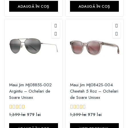
5
ADAUGĂ ÎN COȘ
ADAUGĂ ÎN COȘ
Maui Jim MJ0885S-002
Maui Jim MJ0842S-004
Argintiu – Ochelari de
Cheetah 5 Roz – Ochelari
Soare Unisex
de Soare Unisex
0
1,399
lei
979
lei
0
1,399
lei
979
lei
din
din
5
5