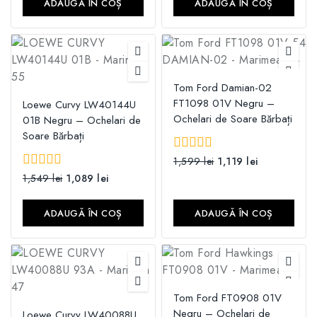
ADAUGĂ ÎN COȘ
ADAUGĂ ÎN COȘ
Tom Ford Damian-02
FT1098 01V Negru –
Loewe Curvy LW40144U
Ochelari de Soare Bărbați
01B Negru – Ochelari de
Soare Bărbați
0
1,599
lei
1,119
lei
din
0
1,549
lei
1,089
lei
5
din
5
ADAUGĂ ÎN COȘ
ADAUGĂ ÎN COȘ
Tom Ford FT0908 01V
Negru – Ochelari de
Loewe Curvy LW40088U