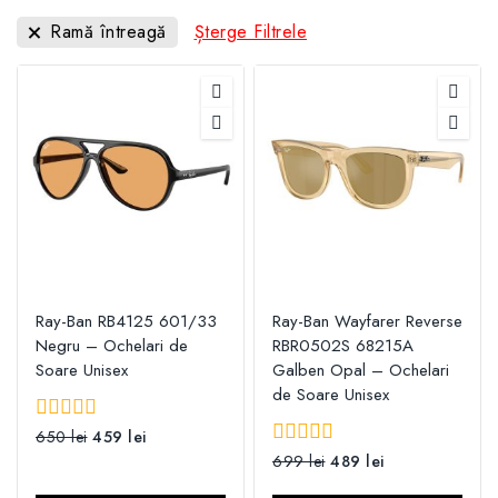
Ramă întreagă
Șterge Filtrele
Ray-Ban RB4125 601/33
Ray-Ban Wayfarer Reverse
Negru – Ochelari de
RBR0502S 68215A
Soare Unisex
Galben Opal – Ochelari
de Soare Unisex
0
650
lei
459
lei
din
0
699
lei
489
lei
5
din