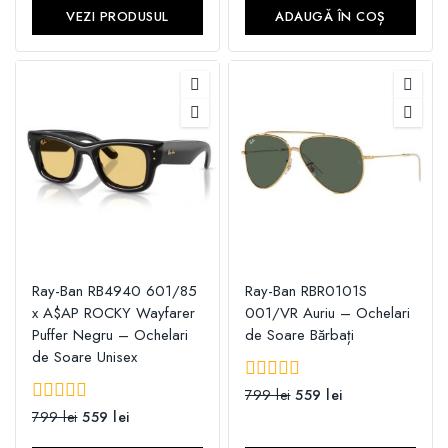
5
VEZI PRODUSUL
ADAUGĂ ÎN COȘ
Ray-Ban RB4940 601/85
Ray-Ban RBR0101S
x A$AP ROCKY Wayfarer
001/VR Auriu – Ochelari
Puffer Negru – Ochelari
de Soare Bărbați
de Soare Unisex
0
799
lei
559
lei
din
0
799
lei
559
lei
5
din