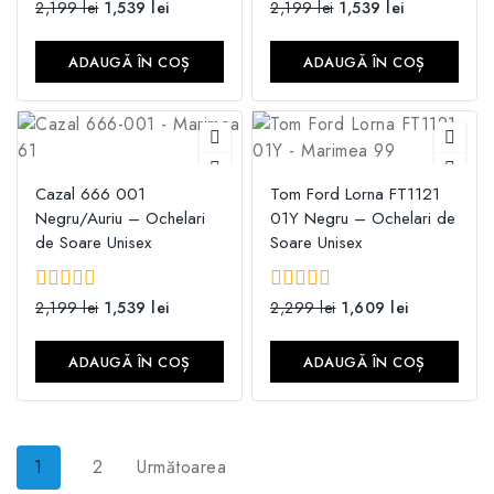
0
2,199
lei
1,539
lei
0
2,199
lei
1,539
lei
din
din
5
5
ADAUGĂ ÎN COȘ
ADAUGĂ ÎN COȘ
Cazal 666 001
Tom Ford Lorna FT1121
Negru/Auriu – Ochelari
01Y Negru – Ochelari de
de Soare Unisex
Soare Unisex
0
2,199
lei
1,539
lei
0
2,299
lei
1,609
lei
din
din
5
5
ADAUGĂ ÎN COȘ
ADAUGĂ ÎN COȘ
1
2
Următoarea