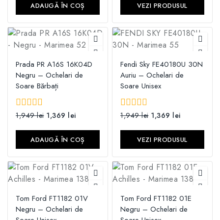
ADAUGĂ ÎN COȘ
VEZI PRODUSUL
Prada PR A16S 16K04D
Fendi Sky FE40180U 30N
Negru – Ochelari de
Auriu – Ochelari de
Soare Bărbați
Soare Unisex
0
1,949
lei
1,369
lei
0
1,949
lei
1,369
lei
din
din
5
5
ADAUGĂ ÎN COȘ
VEZI PRODUSUL
Tom Ford FT1182 01V
Tom Ford FT1182 01E
Negru – Ochelari de
Negru – Ochelari de
Soare Unisex
Soare Unisex