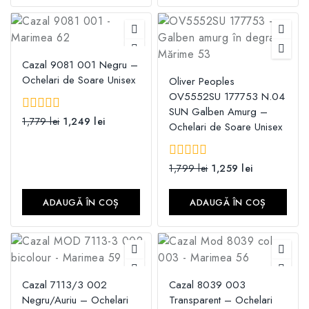
Cazal 9081 001 Negru –
Ochelari de Soare Unisex
Oliver Peoples
OV5552SU 177753 N.04
SUN Galben Amurg –
0
1,779
lei
1,249
lei
Ochelari de Soare Unisex
din
5
0
1,799
lei
1,259
lei
din
5
ADAUGĂ ÎN COȘ
ADAUGĂ ÎN COȘ
Cazal 7113/3 002
Cazal 8039 003
Negru/Auriu – Ochelari
Transparent – Ochelari