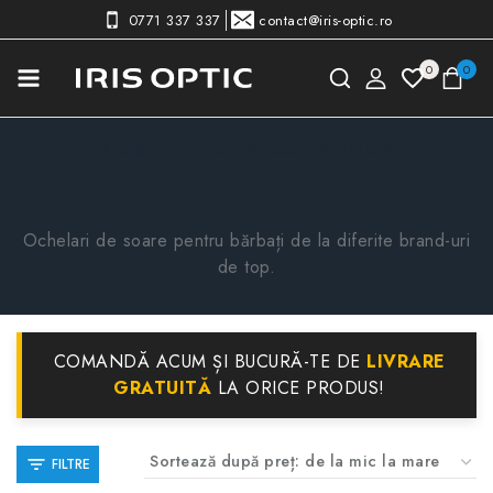
0771 337 337
contact@iris-optic.ro
0
0
Acasă
»
Ochelari de soare
»
Bărbați
Bărbați
Ochelari de soare pentru bărbați de la diferite brand-uri
de top.
COMANDĂ ACUM ȘI BUCURĂ-TE DE
LIVRARE
GRATUITĂ
LA ORICE PRODUS!
FILTRE