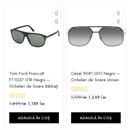
Tom Ford Prescott
Cazal 9081 001 Negru –
FT1027 01R Negru –
Ochelari de Soare Unisex
Ochelari de Soare Bărbați
0
1,779
lei
1,249
lei
din
0
1,699
lei
1,189
lei
5
din
5
ADAUGĂ ÎN COȘ
ADAUGĂ ÎN COȘ