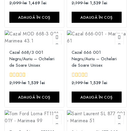
0
2,099
lei
1,469
lei
0
2,199
lei
1,539
lei
din
din
5
5
ADAUGĂ ÎN COȘ
ADAUGĂ ÎN COȘ
Cazal 668/3 001
Cazal 666 001
Negru/Auriu – Ochelari
Negru/Auriu – Ochelari
de Soare Unisex
de Soare Unisex
0
2,199
lei
1,539
lei
0
2,199
lei
1,539
lei
din
din
5
5
ADAUGĂ ÎN COȘ
ADAUGĂ ÎN COȘ