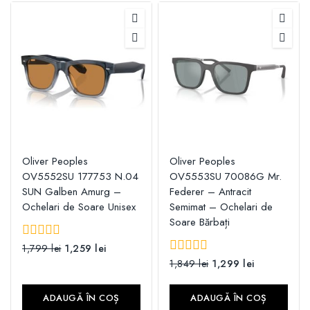
Oliver Peoples
Oliver Peoples
OV5552SU 177753 N.04
OV5553SU 70086G Mr.
SUN Galben Amurg –
Federer – Antracit
Ochelari de Soare Unisex
Semimat – Ochelari de
Soare Bărbați
0
1,799
lei
1,259
lei
din
0
1,849
lei
1,299
lei
5
din
5
ADAUGĂ ÎN COȘ
ADAUGĂ ÎN COȘ