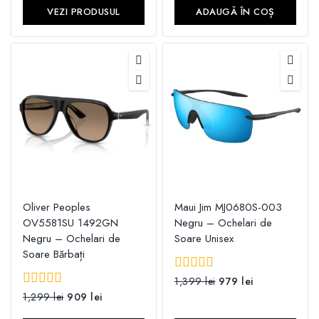
5
VEZI PRODUSUL
ADAUGĂ ÎN COȘ
Oliver Peoples
Maui Jim MJ0680S-003
OV5581SU 1492GN
Negru – Ochelari de
Negru – Ochelari de
Soare Unisex
Soare Bărbați
0
1,399
lei
979
lei
din
0
1,299
lei
909
lei
5
din