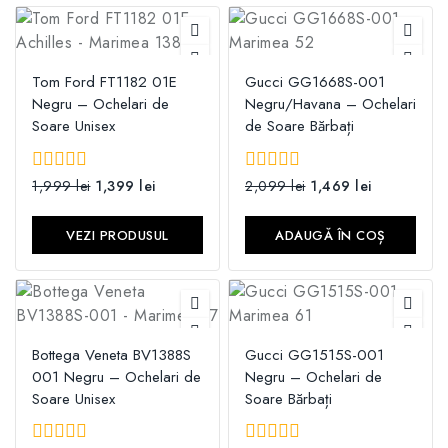
Tom Ford FT1182 01E
Gucci GG1668S-001
Negru – Ochelari de
Negru/Havana – Ochelari
Soare Unisex
de Soare Bărbați
0
1,999
lei
1,399
lei
0
2,099
lei
1,469
lei
din
din
5
5
VEZI PRODUSUL
ADAUGĂ ÎN COȘ
Bottega Veneta BV1388S
Gucci GG1515S-001
001 Negru – Ochelari de
Negru – Ochelari de
Soare Unisex
Soare Bărbați