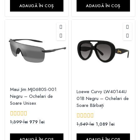
5
ADAUGĂ ÎN COȘ
ADAUGĂ ÎN COȘ
Maui Jim MJ0680S-001
Loewe Curvy LW40144U
Negru – Ochelari de
01B Negru – Ochelari de
Soare Unisex
Soare Bărbați
0
1,399
lei
979
lei
0
1,549
lei
1,089
lei
din
din
5
5
ADAUGĂ ÎN COȘ
ADAUGĂ ÎN COȘ