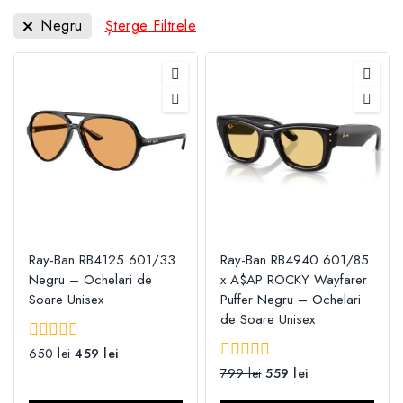
Negru
Șterge Filtrele
Ray-Ban RB4125 601/33
Ray-Ban RB4940 601/85
Negru – Ochelari de
x A$AP ROCKY Wayfarer
Soare Unisex
Puffer Negru – Ochelari
de Soare Unisex
0
650
lei
459
lei
din
0
799
lei
559
lei
5
din