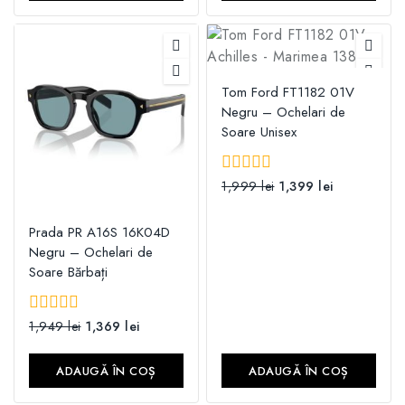
Tom Ford FT1182 01V
Negru – Ochelari de
Soare Unisex
0
1,999
lei
1,399
lei
din
5
Prada PR A16S 16K04D
Negru – Ochelari de
Soare Bărbați
0
1,949
lei
1,369
lei
din
5
ADAUGĂ ÎN COȘ
ADAUGĂ ÎN COȘ