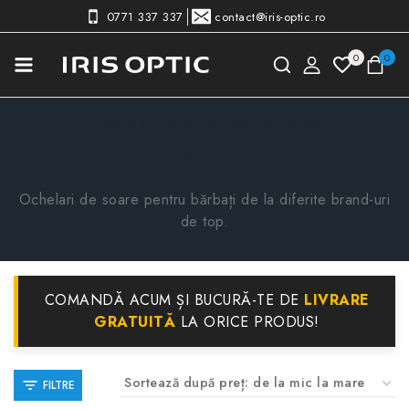
0771 337 337
contact@iris-optic.ro
0
0
Acasă
»
Ochelari de soare
»
Bărbați
Bărbați
Ochelari de soare pentru bărbați de la diferite brand-uri
de top.
COMANDĂ ACUM ȘI BUCURĂ-TE DE
LIVRARE
GRATUITĂ
LA ORICE PRODUS!
FILTRE