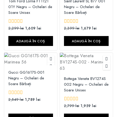
Tom Ford Lorna FT1121
Saint Laurent SL 877 001
01Y Negru – Ochelari de
Negru – Ochelari de
Soare Unisex
Soare Bărbați
0
2,299
lei
1,609
lei
0
2,399
lei
1,679
lei
din
din
5
5
ADAUGĂ ÎN COȘ
ADAUGĂ ÎN COȘ
Gucci GG1617S-001
Negru – Ochelari de
Bottega Veneta BV1274S
Soare Bărbați
002 Negru – Ochelari de
Soare Unisex
0
2,549
lei
1,789
lei
din
0
2,799
lei
1,959
lei
5
din
5