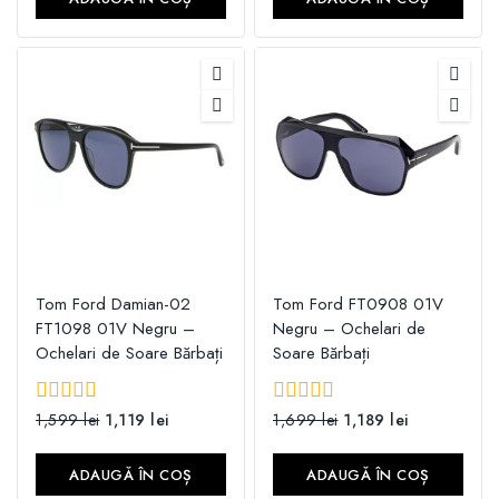
Tom Ford Damian-02
Tom Ford FT0908 01V
FT1098 01V Negru –
Negru – Ochelari de
Ochelari de Soare Bărbați
Soare Bărbați
0
1,599
lei
1,119
lei
0
1,699
lei
1,189
lei
din
din
5
5
ADAUGĂ ÎN COȘ
ADAUGĂ ÎN COȘ