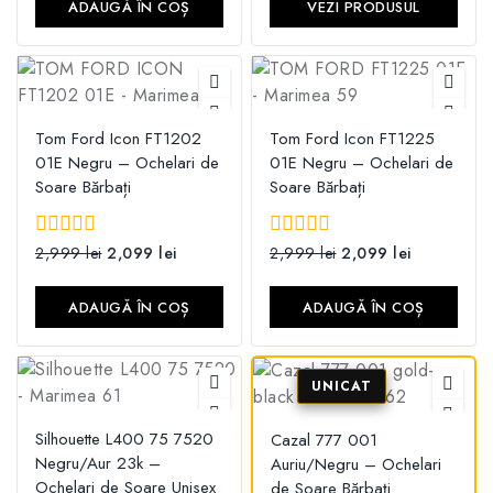
ADAUGĂ ÎN COȘ
VEZI PRODUSUL
Tom Ford Icon FT1202
Tom Ford Icon FT1225
01E Negru – Ochelari de
01E Negru – Ochelari de
Soare Bărbați
Soare Bărbați
0
2,999
lei
2,099
lei
0
2,999
lei
2,099
lei
din
din
5
5
ADAUGĂ ÎN COȘ
ADAUGĂ ÎN COȘ
Silhouette L400 75 7520
Cazal 777 001
Negru/Aur 23k –
Auriu/Negru – Ochelari
Ochelari de Soare Unisex
de Soare Bărbați