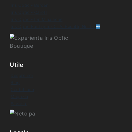
Iris Optic - Berceni
Iris Optic - Carol I
Iris Optic - Ion Mihalache
Iris Optic Boutique - C. A. Rosetti, Nr. 15
Utile
Despre noi
Blog
Contul meu
Magazin
Favorite